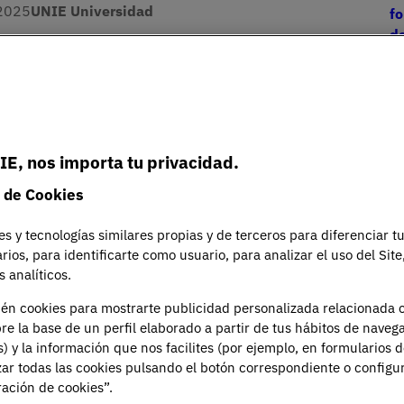
2025
UNIE Universidad
f
de
era
CNMV
Reconocimiento
UN
Pr
ores incluye el Máster en Asesoramiento y
E
ulos o certificados reconocidos por la CNMV para acreditar 
IE, nos importa tu privacidad.
ítulo cuenta con la cualificación adecuada para prestar 
II
 de Cookies
de
de Valores) es el organismo que supervisa y regula los
es y tecnologías similares propias y de terceros para diferenciar t
or su transparencia y protección de los inversores.
S
arios, para identificarte como usuario, para analizar el uso del Sit
C
 analíticos.
Planificación Financiera, garantiza que los contenidos
uación al sector financiero, lo que les da
validez y
ién cookies para mostrarte publicidad personalizada relacionada 
Es
re la base de un perfil elaborado a partir de tus hábitos de naveg
e
s) y la información que nos facilites (por ejemplo, en formularios 
U
Imagen
ar todas las cookies pulsando el botón correspondiente o configu
ación de cookies”.