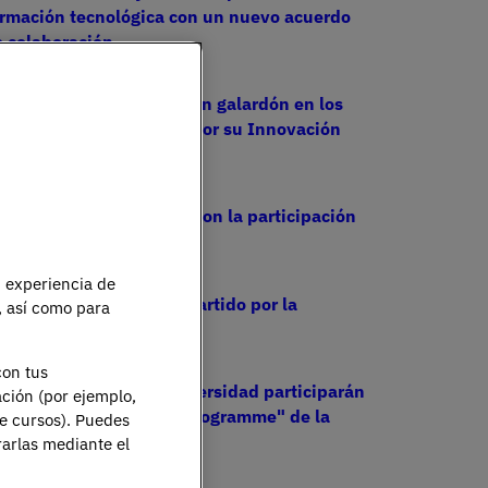
ormación tecnológica con un nuevo acuerdo
 colaboración
IE Universidad recibe un galardón en los
emios Digit E-Learning por su Innovación
ducativa
 Foro de IA de La Razón con la participación
l director de la ESICT
u experiencia de
eminario Académico impartido por la
e, así como para
orteIDH
con tus
tudiantes de UNIE Universidad participarán
ación (por ejemplo,
n "Economics Summer Programme" de la
de cursos). Puedes
niversidad de Cambridge
rarlas mediante el