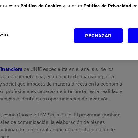
r nuestra
Política de Cookies
y nuestra
Política de Privacidad
en 
okies
RECHAZAR
Financiera
de UNIE especializa en el análisis de los
nivel de competencia, en un contexto marcado por la
a y social que impacta de manera directa en la economía
an profesionales capaces de interpretar esta realidad y
iesgos e identifiquen oportunidades de inversión.
a, como Google e IBM Skills Build. El programa también
sales de comunicación, la elaboración de planes
culminando con la realización de un trabajo de fin de
ncia.