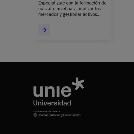
Especialízate con la formación de
más alto nivel
para analizar los
mercados y gestionar activos
financieros con excepcional
competencia.