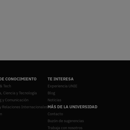
DE CONOCIMIENTO
TE INTERESA
 & Tech
Experiencia UNIE
a, Ciencia y Tecnología
Blog
g y Comunicación
Noticias
MÁS DE LA UNIVERSIDAD
y Relaciones Internacionales
ón
Contacto
Buzón de sugerencias
Trabaja con nosotros