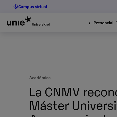
Pasar
Campus virtual
al
contenido
principal
Presencial
Académico
La CNMV recono
Máster Universi