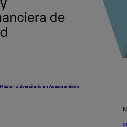
 y
nanciera de
ad
Máster Universitario en Asesoramiento y Planificación Finan
N
UN