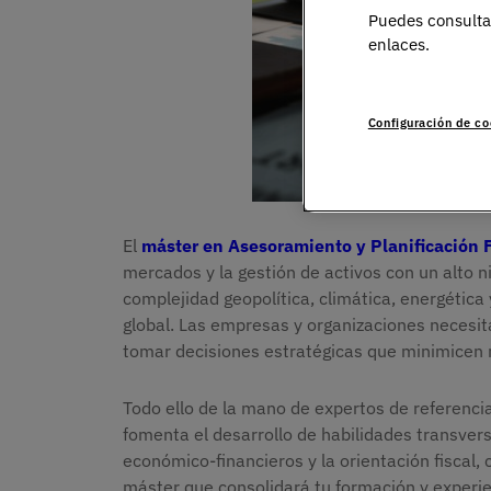
Puedes consulta
enlaces.
Configuración de co
El
máster en Asesoramiento y Planificación 
mercados y la gestión de activos con un alto 
complejidad geopolítica, climática, energétic
global. Las empresas y organizaciones necesit
tomar decisiones estratégicas que minimicen r
Todo ello de la mano de expertos de referenci
fomenta el desarrollo de habilidades transver
económico-financieros y la orientación fiscal, 
máster que consolidará tu formación y experie