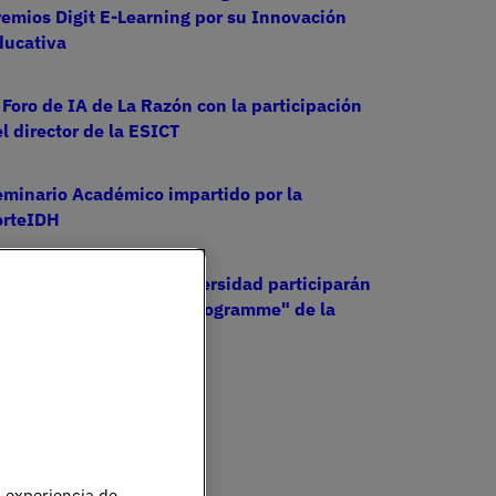
emios Digit E-Learning por su Innovación
ducativa
 Foro de IA de La Razón con la participación
l director de la ESICT
eminario Académico impartido por la
orteIDH
tudiantes de UNIE Universidad participarán
n "Economics Summer Programme" de la
niversidad de Cambridge
u experiencia de