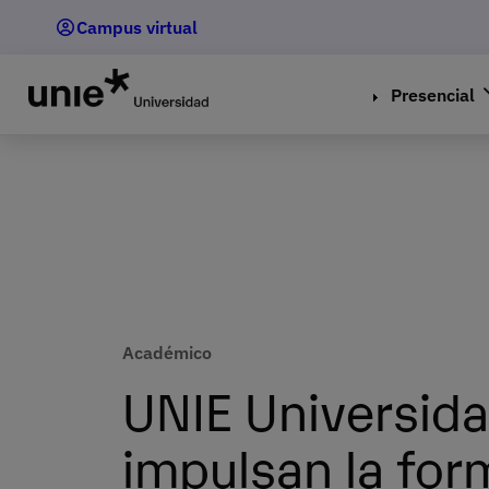
Pasar
Campus virtual
al
contenido
principal
Presencial
Académico
UNIE Universida
impulsan la for