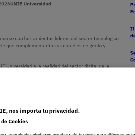
2026
UNIE Universidad
Pr
E
II
de
ormarse con herramientas líderes del sector tecnológico
racle que complementarán sus estudios de grado y
S
C
E Universidad a la realidad del sector digital de la
ovación cloud e inteligencia artificial.
Es
e
ampus urbano de UNIE Universidad en Arapiles (Madrid)
U
 España), Segundo Píriz (UNIE Universidad) y Rubén
ría, Ciencia y Tecnología).
IE, nos importa tu privacidad.
Imagen
 de Cookies
es y tecnologías similares propias y de terceros para diferenciar t