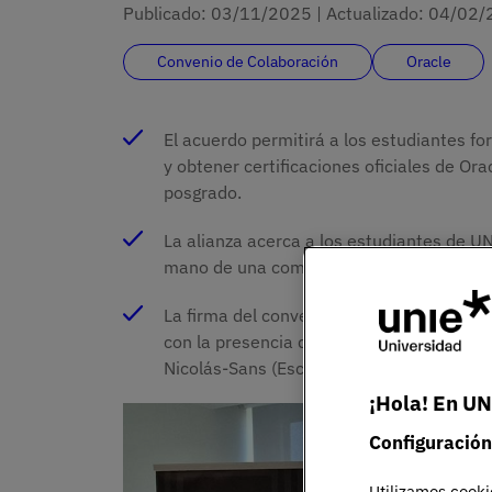
Publicado:
03/11/2025
|
Actualizado:
04/02/
Convenio de Colaboración
Oracle
El acuerdo permitirá a los estudiantes f
y obtener certificaciones oficiales de O
posgrado.
La alianza acerca a los estudiantes de UNI
mano de una compañía líder mundial en inn
La firma del convenio tuvo lugar en el c
con la presencia de Albert Triola (Oracle
Nicolás-Sans (Escuela Superior de Ingenie
¡Hola! En UN
Configuración
Utilizamos cooki