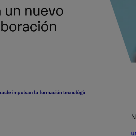
n un nuevo
aboración
racle impulsan la formación tecnológica con un nuevo acuer
N
UN