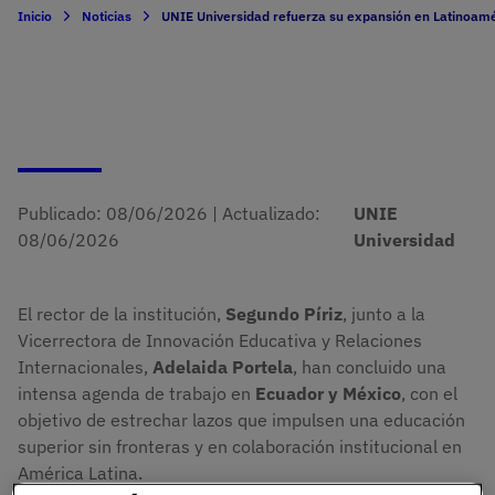
Inicio
Noticias
UNIE Universidad refuerza su expansión en Latinoamé
Publicado:
08/06/2026
|
Actualizado:
UNIE
08/06/2026
Universidad
El rector de la institución,
Segundo Píriz
, junto a la
Vicerrectora de Innovación Educativa y Relaciones
Internacionales,
Adelaida Portela
, han concluido una
intensa agenda de trabajo en
Ecuador y México
, con el
objetivo de estrechar lazos que impulsen una educación
superior sin fronteras y en colaboración institucional en
América Latina.