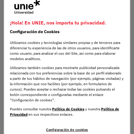
Durante esta misión internacional —que supone el
segundo año consecutivo de visita al país azteca y el
¡Hola! En UNIE, nos importa tu privacidad.
debut oficial en tierras ecuatorianas—, las máximas
autoridades de UNIE se han reunido con organismos
Configuración de Cookies
gubernamentales, embajadas y universidades de primer
Utilizamos cookies y tecnologías similares propias y de terceros para
nivel académico. El propósito central ha sido el codiseño
diferenciar tu experiencia de las de otros usuarios, para identificarte
de
programas de movilidad internacional
y la creación
como usuario, para analizar el uso del Site, así como para elaborar
modelos analíticos.
de
sinergias para ayudas al estudio
, destinadas tanto a
alumnos como a investigadores y al Personal de
Utilizamos también cookies para mostrarte publicidad personalizada
relacionada con tus preferencias sobre la base de un perfil elaborado
Administración y Servicios (PAS).
a partir de tus hábitos de navegación (por ejemplo, páginas visitadas) y
la información que nos facilites (por ejemplo, en formularios de
cursos). Puedes aceptar o rechazar todas las cookies pulsando el
Alianzas de primer nivel en
botón correspondiente o configurarlas mediante el enlace
“Configuración de cookies”.
Ecuador y México
Puedes consultar nuestra
Política de Cookies
y nuestra
Política de
Privacidad
en sus respectivos enlaces.
La comitiva académica de UNIE Universidad completó
Configuración de cookies
una agenda institucional al más alto nivel, visitando