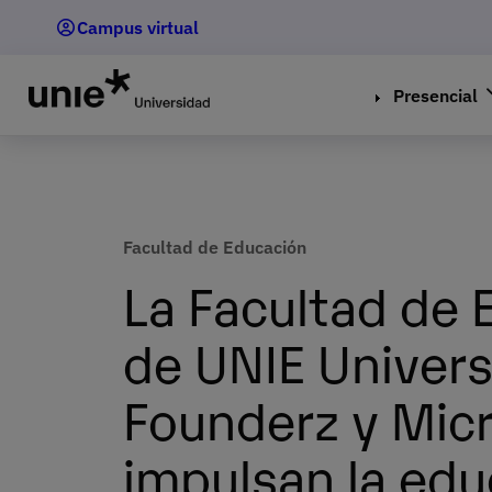
Pasar
Campus virtual
al
contenido
principal
Presencial
Facultad de Educación
La Facultad de 
de UNIE Univers
Founderz y Mic
impulsan la edu