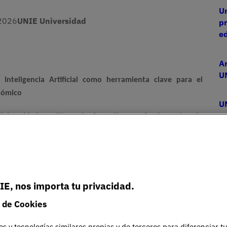
Un
2026
UNIE Universidad
pr
e
Ar
U
en
Inteligencia Artificial
como herramienta clave para el
onómico
U
ce
Universidad un itinerario formativo en fundamentos de
p
e su plataforma de aprendizaje
l en toda la universidad, con especial relevancia para la
IE, nos importa tu privacidad.
 de Cookies
es y tecnologías similares propias y de terceros para diferenciar t