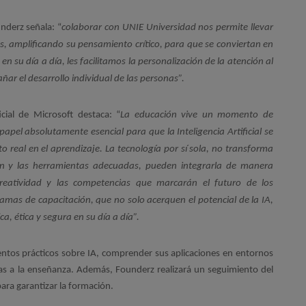
nderz señala: “
colaborar con UNIE Universidad nos permite llevar 
s, amplificando su pensamiento crítico, para que se conviertan en 
en su día a día, les facilitamos la personalización de la atención al 
ar el desarrollo individual de las personas”.
icial de Microsoft destaca: “
La educación vive un momento de 
el absolutamente esencial para que la Inteligencia Artificial se 
 real en el aprendizaje. La tecnología por sí sola, no transforma 
ón y las herramientas adecuadas, pueden integrarla de manera 
creatividad y las competencias que marcarán el futuro de los 
mas de capacitación, que no solo acerquen el potencial de la IA, 
a, ética y segura en su día a día”.
entos prácticos sobre IA, comprender sus aplicaciones en entornos
as a la enseñanza. Además, Founderz realizará un seguimiento del
ara garantizar la formación.