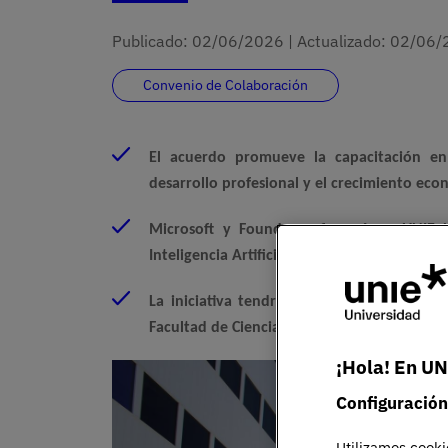
Publicado:
02/06/2026
|
Actualizado:
02/06/
Convenio de Colaboración
El acuerdo
promueve
la capacitación 
desarrollo profesional y el crecimiento ec
Microsoft y Founderz ofrecerán a UNIE 
Inteligencia Artificial, accesible a través d
La iniciativa tendrá un impacto transversa
Facultad de Ciencias de la Educación
¡Hola! En UN
Imagen
Configuración
Utilizamos cooki