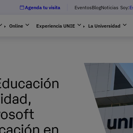
Agenda tu visita
Eventos
Blog
Noticias
Soy:
E
Online
Experiencia UNIE
La Universidad
Educación
idad,
rosoft
cación en