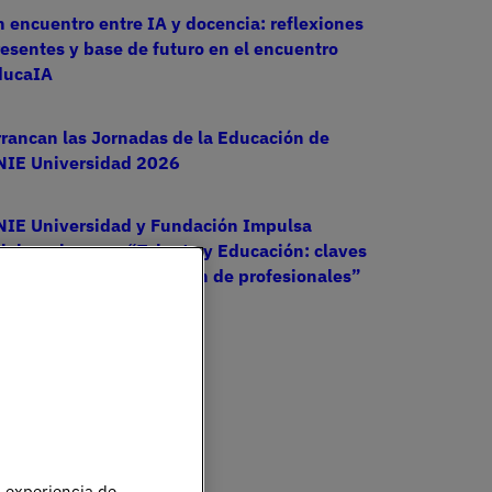
 encuentro entre IA y docencia: reflexiones
esentes y base de futuro en el encuentro
ducaIA
rancan las Jornadas de la Educación de
NIE Universidad 2026
NIE Universidad y Fundación Impulsa
lebran la mesa “Talento y Educación: claves
ara una nueva generación de profesionales”
u experiencia de