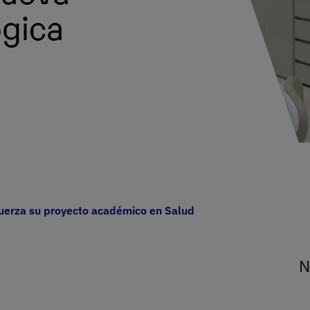
ógica
erza su proyecto académico en Salud con una nueva clínica o
N