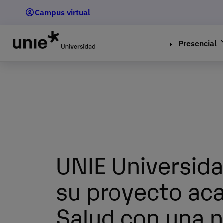
Pasar
Campus virtual
al
contenido
principal
Presencial
UNIE Universida
su proyecto ac
Salud con una 