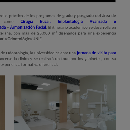
rollo práctico de los programas de
grado y posgrado del área de
to como
Cirugía Bucal, Implantología Avanzada e
ada
y
Armonización Facial
.
El itinerario académico
se desarrolla en
tellana, con más de 25.000 m² diseñados para una experiencia
taria Odontológica UNIE.
 de Odontología, la universidad celebra una
jornada de visita para
erse la clínica y se realizará un tour por los gabinetes, con su
xperiencia formativa diferencial.
Imagen