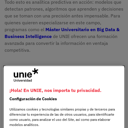
Todo esto es analítica predictiva en acción: modelos que
detectan patrones, algoritmos que aprenden y decisiones
que se toman con una precisión antes impensable. Para
quienes quieren especializarse en este campo,
programas como el
Máster Universitario en Big Data &
Business Intelligence
de UNIE ofrecen una formación
avanzada para convertir la información en ventaja
competitiva.
Definición de analítica
predictiva
¡Hola! En UNIE, nos importa tu privacidad.
La
analítica predictiva
es una disciplina que, mediante
Configuración de Cookies
el uso de datos históricos, algoritmos estadísticos y
Utilizamos cookies y tecnologías similares propias y de terceros para
técnicas de aprendizaje automático, busca anticipar
diferenciar tu experiencia de las de otros usuarios, para identificarte
eventos futuros. Su propósito es transformar datos en
como usuario, para analizar el uso del Site, así como para elaborar
información valiosa que facilite la toma de decisiones
modelos analíticos.