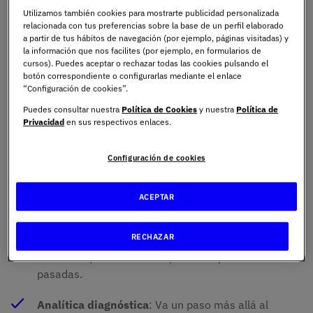
estratégicas en diversos ámbitos, desde el empresarial
Utilizamos también cookies para mostrarte publicidad personalizada
hasta el sanitario.
relacionada con tus preferencias sobre la base de un perfil elaborado
a partir de tus hábitos de navegación (por ejemplo, páginas visitadas) y
la información que nos facilites (por ejemplo, en formularios de
cursos). Puedes aceptar o rechazar todas las cookies pulsando el
Diferencias entre analítica
botón correspondiente o configurarlas mediante el enlace
“Configuración de cookies”.
descriptiva, diagnóstica y
Puedes consultar nuestra
Política de Cookies
y nuestra
Política de
predictiva
Privacidad
en sus respectivos enlaces.
Configuración de cookies
En el vasto mundo del análisis de datos, es esencial
distinguir entre diferentes enfoques:
ACEPTAR
Analítica descriptiva
: Se centra en responder a la
RECHAZAR
pregunta "¿Qué ha ocurrido?". Analiza datos
históricos para identificar patrones y tendencias
pasadas.
Analítica diagnóstica
: Va un paso más allá al