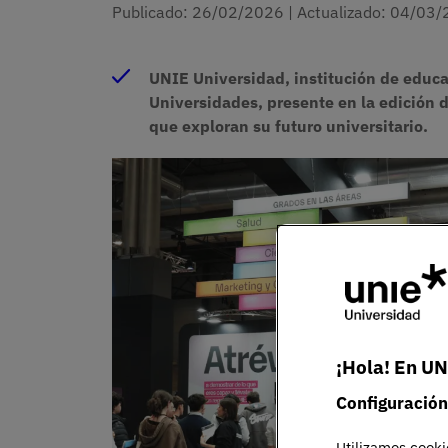
Publicado:
26/02/2026
|
Actualizado:
04/03/
UNIE Universidad, institución de educa
Universidades, presente en la edición d
que exploran su futuro universitario.
¡Hola! En UN
Configuración
Utilizamos cooki