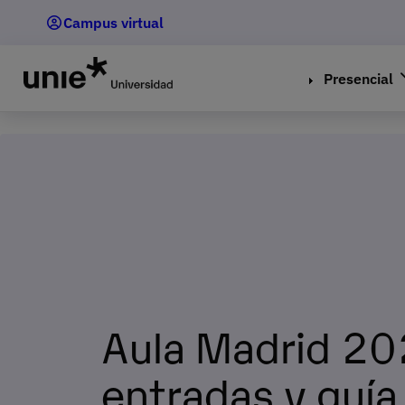
Pasar
Campus virtual
al
contenido
principal
Presencial
Aula Madrid 20
entradas y guía