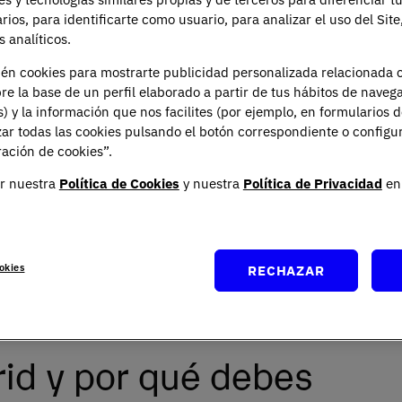
arios, para identificarte como usuario, para analizar el uso del Sit
 analíticos.
ién cookies para mostrarte publicidad personalizada relacionada 
re la base de un perfil elaborado a partir de tus hábitos de naveg
s) y la información que nos facilites (por ejemplo, en formularios 
ar todas las cookies pulsando el botón correspondiente o configu
ación de cookies”.
 paso más en tu futuro profesional, la feria
Aula
r nuestra
Política de Cookies
y nuestra
Política de Privacidad
en 
rder. Se trata de un espacio único en el que
o educativo podrán explorar las opciones disponibles
o tomar en su carrera. En este artículo, te ofrecemos
 saber para aprovechar al máximo tu visita a
Aula
okies
RECHAZAR
a las actividades y consejos prácticos para no
id y por qué debes