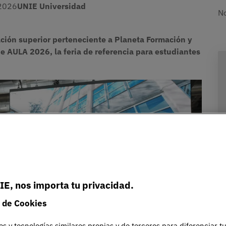
2026
UNIE Universidad
No
ción superior perteneciente a Planeta Formación y
e AULA 2026, la feria de referencia para estudiantes
IE, nos importa tu privacidad.
 de Cookies
es y tecnologías similares propias y de terceros para diferenciar t