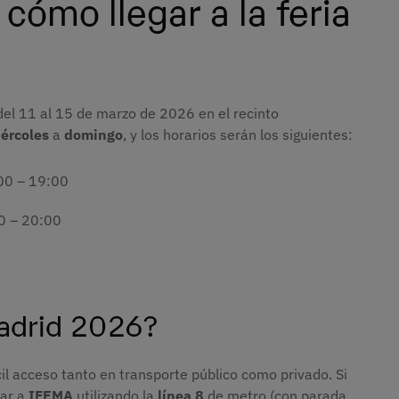
 cómo llegar a la feria
del 11 al 15 de marzo de 2026 en el recinto
ércoles
a
domingo
, y los horarios serán los siguientes:
00 – 19:00
0 – 20:00
Madrid 2026?
ácil acceso tanto en transporte público como privado. Si
gar a
IFEMA
utilizando la
línea 8
de metro (con parada