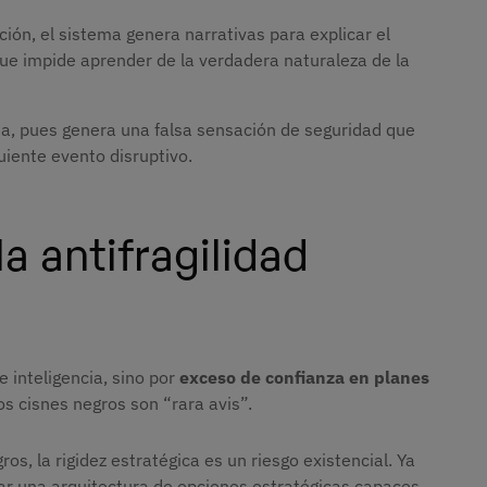
ición, el sistema genera narrativas para explicar el
que impide aprender de la verdadera naturaleza de la
sa, pues genera una falsa sensación de seguridad que
iente evento disruptivo.
la antifragilidad
 inteligencia, sino por
exceso de confianza en planes
os cisnes negros son “rara avis”.
ros, la rigidez estratégica es un riesgo existencial. Ya
eñar una arquitectura de opciones estratégicas capaces