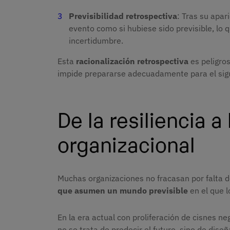
Previsibilidad retrospectiva
: Tras su apar
evento como si hubiese sido previsible, lo 
incertidumbre.
Esta
racionalización retrospectiva
es peligro
impide prepararse adecuadamente para el sigu
De la resiliencia a 
organizacional
Muchas organizaciones no fracasan por falta de
que asumen un mundo previsible
en el que l
En la era actual con proliferación de cisnes neg
no se trata de predecir el futuro, sino de dis