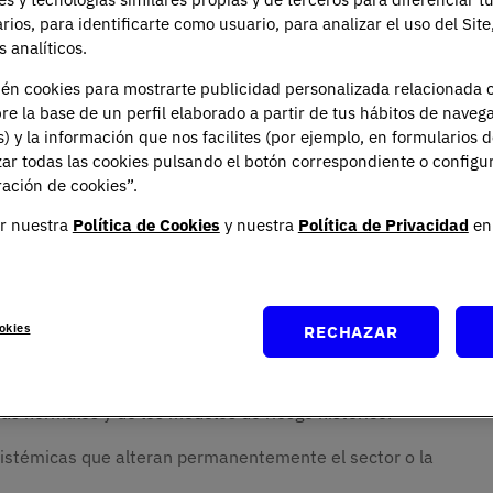
arios, para identificarte como usuario, para analizar el uso del Sit
e la predicción a la
preparación estratégica
. A
 analíticos.
resiliencia y antifragilidad, los pilares para diseñar
 nuevo rol del liderazgo ante la ausencia de certezas
ién cookies para mostrarte publicidad personalizada relacionada 
re la base de un perfil elaborado a partir de tus hábitos de naveg
s) y la información que nos facilites (por ejemplo, en formularios 
ar todas las cookies pulsando el botón correspondiente o configu
aleza de los Cisnes
ación de cookies”.
r nuestra
Política de Cookies
y nuestra
Política de Privacidad
en 
 los modelos probabilísticos convencionales. Para que
okies
RECHAZAR
be cumplir tres criterios técnicos:
vas normales y de los modelos de riesgo histórico.
istémicas que alteran permanentemente el sector o la