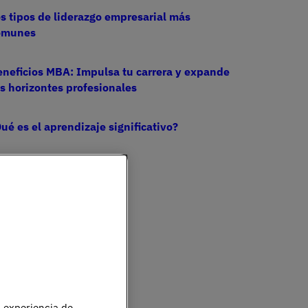
s tipos de liderazgo empresarial más
omunes
neficios MBA: Impulsa tu carrera y expande
s horizontes profesionales
ué es el aprendizaje significativo?
u experiencia de