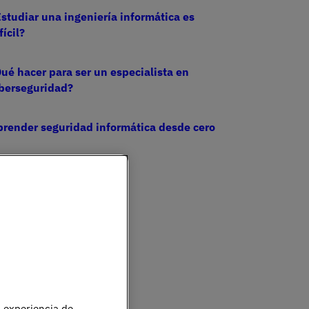
studiar una ingeniería informática es
fícil?
ué hacer para ser un especialista en
iberseguridad?
render seguridad informática desde cero
u experiencia de