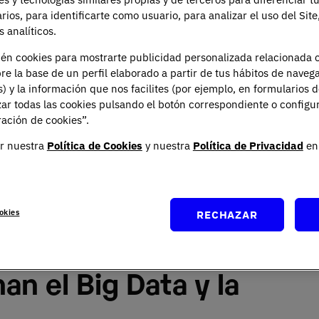
 un entorno digital, y aunque hoy los ataques han
arios, para identificarte como usuario, para analizar el uso del Sit
s tratando de anticipar lo inesperado.
 analíticos.
ién cookies para mostrarte publicidad personalizada relacionada 
en un flujo incesante de datos: transacciones,
re la base de un perfil elaborado a partir de tus hábitos de naveg
ctados… Cada fragmento es una pieza de información
s) y la información que nos facilites (por ejemplo, en formularios 
trada. Aquí interviene el Big Data, que organiza y
ar todas las cookies pulsando el botón correspondiente o configu
que la ciberseguridad se encarga de protegerlos.
ación de cookies”.
r nuestra
Política de Cookies
y nuestra
Política de Privacidad
en 
nal, especializarse en estas disciplinas significa abrir
. Programas como el
Máster Universitario en Big Data
 el
Máster Universitario en Ciberseguridad
son
 directamente con este cruce de conocimiento y
okies
RECHAZAR
n el Big Data y la