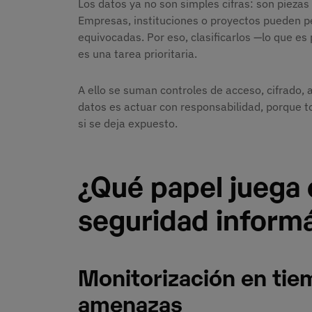
Los datos ya no son simples cifras: son pieza
Empresas, instituciones o proyectos pueden 
equivocadas. Por eso, clasificarlos —lo que es 
es una tarea prioritaria.
A ello se suman controles de acceso, cifrado, a
datos es actuar con responsabilidad, porque t
si se deja expuesto.
¿Qué papel juega e
seguridad informá
Monitorización en tie
amenazas