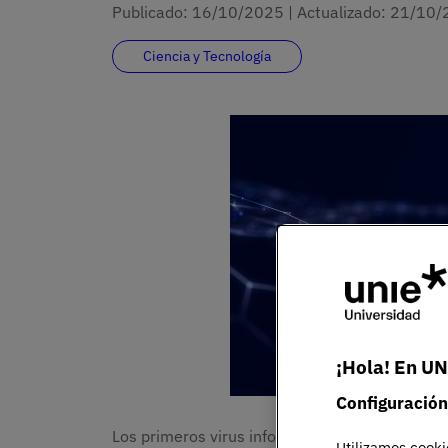
Publicado:
16/10/2025
|
Actualizado:
21/10/
Ciencia y Tecnología
¡Hola! En UN
Configuración
Los primeros virus informáticos (explicar co
Utilizamos cooki