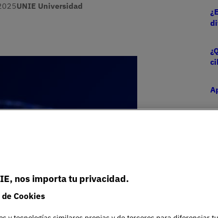
2025
UNIE Universidad
¿E
di
¿Q
Imagen
c
Ap
IE, nos importa tu privacidad.
 de Cookies
mo funcionaban). Aquellas amenazas rudimentarias
es y tecnologías similares propias y de terceros para diferenciar t