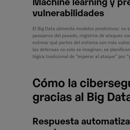
Machine learning y pr
vulnerabilidades
El Big Data alimenta modelos predictivos: no 
pasajeros del pasado, registros de ataques c
estimar qué partes del sistema son más vulner
las defensas no solo se imaginan, se planifica
lógica tradicional de “esperar al ataque” por 
Cómo la ciberseg
gracias al Big Dat
Respuesta automatizada