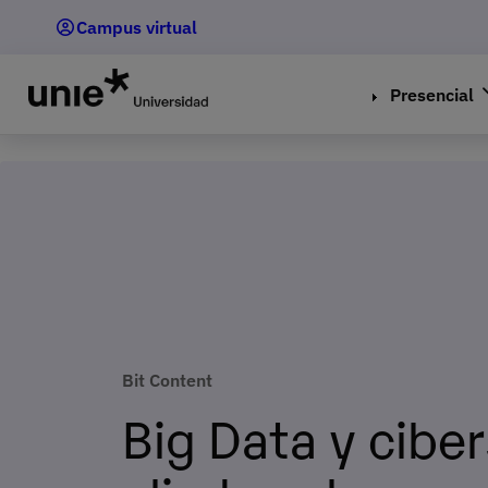
Pasar
Campus virtual
al
contenido
principal
Presencial
Bit Content
Big Data y cibe