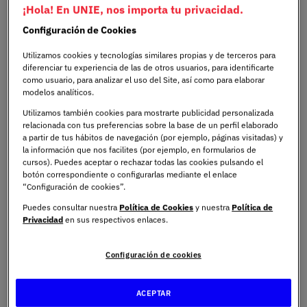
desarrollo de técnicas de protección cada vez más
¡Hola! En UNIE, nos importa tu privacidad.
sofisticadas como las tecnologías de Blockchain,
Configuración de Cookies
Inteligencia Artificial, el Internet de las Cosas o la
seguridad en entornos Cloud.
Utilizamos cookies y tecnologías similares propias y de terceros para
diferenciar tu experiencia de las de otros usuarios, para identificarte
como usuario, para analizar el uso del Site, así como para elaborar
modelos analíticos.
Utilizamos también cookies para mostrarte publicidad personalizada
relacionada con tus preferencias sobre la base de un perfil elaborado
¿Qué es un especialista en
a partir de tus hábitos de navegación (por ejemplo, páginas visitadas) y
la información que nos facilites (por ejemplo, en formularios de
ciberseguridad?
cursos). Puedes aceptar o rechazar todas las cookies pulsando el
botón correspondiente o configurarlas mediante el enlace
“Configuración de cookies”.
Por definición un especialista en ciberseguridad está
Puedes consultar nuestra
Política de Cookies
y nuestra
Política de
encargado de llevar un control y vigilancia de la
Privacidad
en sus respectivos enlaces.
privacidad y protección de datos de las empresas y
organizaciones frente a posibles amenazas externas. ¿A
Configuración de cookies
qué tipo de empresas nos referimos? El espectro abarca
desde grandes empresas hasta pymes, pasando por
ACEPTAR
organismos públicos y organizaciones como Ministerios,