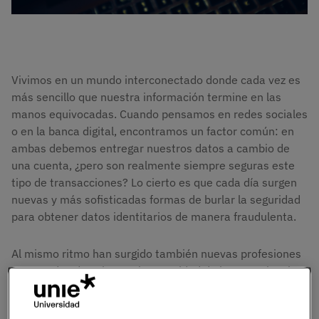
Vivimos en un mundo interconectado donde cada vez es
más sencillo que nuestra información termine en las
manos equivocadas. Cuando pensamos en redes sociales
o en la banca digital, encontramos un factor común: en
ambas debemos entregar nuestros datos a cambio de
una cuenta, ¿pero son realmente siempre seguras este
tipo de transacciones? Lo cierto es que cada día surgen
nuevas y más sofisticadas formas de burlar la seguridad
para obtener datos identitarios de manera fraudulenta.
Al mismo ritmo han surgido también nuevas profesiones
encargadas de velar por la seguridad de los usuarios: los
especialistas en ciberseguridad
. Ellos serán los
encargados de la prevención de ataques y en el