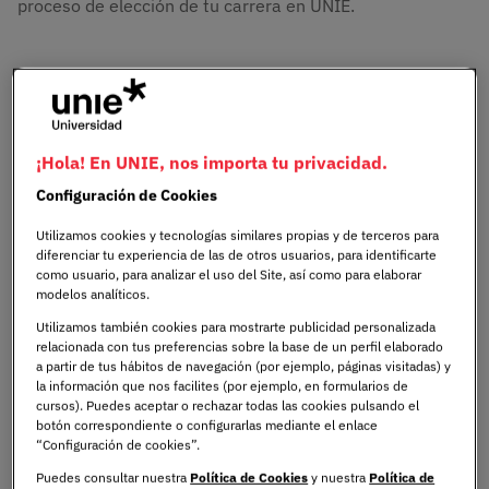
proceso de elección de tu carrera en UNIE.
Descubriendo tu camino
académico en UNIE
¡Hola! En UNIE, nos importa tu privacidad.
En UNIE, no solo te ofrecemos una formación
Configuración de Cookies
universitaria de calidad, innovadora y adaptada a las
Utilizamos cookies y tecnologías similares propias y de terceros para
demandas del mercado laboral, también te asesoramos y
diferenciar tu experiencia de las de otros usuarios, para identificarte
acompañamos en todo el proceso, solucionando todas
como usuario, para analizar el uso del Site, así como para elaborar
las dudas que te puedan surgir en el camino.
modelos analíticos.
Utilizamos también cookies para mostrarte publicidad personalizada
relacionada con tus preferencias sobre la base de un perfil elaborado
Explora una gran variedad
a partir de tus hábitos de navegación (por ejemplo, páginas visitadas) y
la información que nos facilites (por ejemplo, en formularios de
de opciones de programas
cursos). Puedes aceptar o rechazar todas las cookies pulsando el
botón correspondiente o configurarlas mediante el enlace
académicos
“Configuración de cookies”.
Puedes consultar nuestra
Política de Cookies
y nuestra
Política de