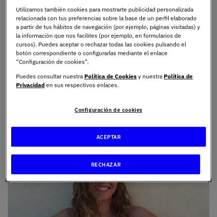
profesores consiguieron transmitirle la pasión por las
Utilizamos también cookies para mostrarte publicidad personalizada
ciencias y, sintiéndose en deuda, ahora quiere devolver
relacionada con tus preferencias sobre la base de un perfil elaborado
a partir de tus hábitos de navegación (por ejemplo, páginas visitadas) y
todo lo aprendido a los futuros alumnos. Rocío, además,
la información que nos facilites (por ejemplo, en formularios de
cuenta con una sensibilidad e interés especial en la parte
cursos). Puedes aceptar o rechazar todas las cookies pulsando el
más humana de los números, puesto que para ella
botón correspondiente o configurarlas mediante el enlace
“Configuración de cookies”.
supone “la máxima expresión de belleza de las
matemáticas”. ¿Y cómo encontramos ese nexo humano-
Puedes consultar nuestra
Política de Cookies
y nuestra
Política de
Privacidad
en sus respectivos enlaces.
matemático? Pues, por ejemplo, en la física del Cosmos,
en la astronomía o en el arte, todo bajo el paraguas de
Configuración de cookies
las matemáticas.
Imagen
ACEPTAR
RECHAZAR