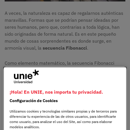
A veces, la naturaleza es capaz de regalarnos auténticas
maravillas. Formas que se podrían pensar ideadas por
seres humanos, pero que, contrarias a toda lógica, han
sido originadas de forma natural. Es en este pequeño
mundo de cosas sorprendentes es donde surge, en
armonía visual, la
secuencia Fibonacci
.
Como elemento matemático, la secuencia Fibonacci
tiene explicación, pero como la mayoría de conceptos
que implican números, suelen ser complicados de
comprender para la mayoría de personas que no tienen
formación en este campo. Para poder comprenderlo
¡Hola! En UNIE, nos importa tu privacidad.
hemos contactado con
Rocío Navarro Martínez
, profe de
Configuración de Cookies
UNIE
, para que nos contagie su forma de ver el mundo y
nos enseñe la parte bonita de las ciencias puras.
Utilizamos cookies y tecnologías similares propias y de terceros para
diferenciar tu experiencia de las de otros usuarios, para identificarte
como usuario, para analizar el uso del Site, así como para elaborar
Su historia comienza en las aulas donde se formó; sus
modelos analíticos.