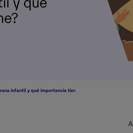
il y qué
ne?
ana infantil y qué importancia tiene?
A