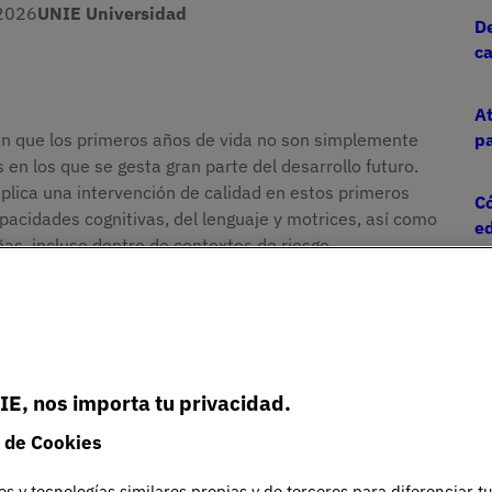
2026
UNIE Universidad
De
ca
At
n que los primeros años de vida no son simplemente
pa
 en los que se gesta gran parte del desarrollo futuro.
lica una intervención de calidad en estos primeros
Có
pacidades cognitivas, del lenguaje y motrices, así como
ed
ñas, incluso dentro de contextos de riesgo.
rimera infancia no solo tienen efectos inmediatos
que también reducen la necesidad de intervenciones más
a atención temprana no es solo una respuesta educativa
 y las capacidades de las personas a lo largo de su vida.
IE, nos importa tu privacidad.
ana es uno de los pilares sobre los que se sustenta
 de Cookies
 Educativas Especiales Online
en UNIE Universidad,
 cómo responder a la diversidad desde la educación
es y tecnologías similares propias y de terceros para diferenciar t