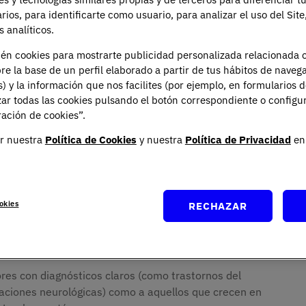
arios, para identificarte como usuario, para analizar el uso del Sit
 analíticos.
ién cookies para mostrarte publicidad personalizada relacionada 
ón temprana y a quién
re la base de un perfil elaborado a partir de tus hábitos de naveg
s) y la información que nos facilites (por ejemplo, en formularios 
ar todas las cookies pulsando el botón correspondiente o configu
ación de cookies”.
r nuestra
Política de Cookies
y nuestra
Política de Privacidad
en 
 a 6 años con dificultades del desarrollo o riesgo
okies
RECHAZAR
amos, sobre todo, de acompañar bien los primeros
s dirigidos a niños y niñas de 0 a 6 años que presentan
e presentarlas.
res con diagnósticos claros (como trastornos del
raciones neurológicas) como a aquellos que crecen en