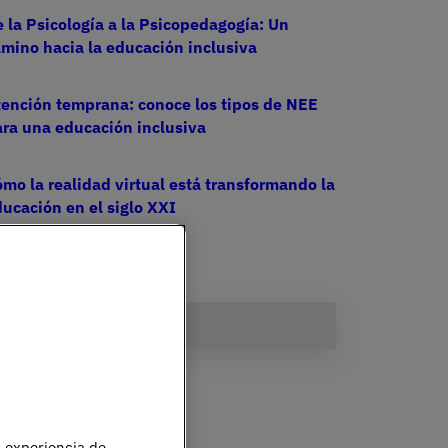
 la Psicología a la Psicopedagogía: Un
mino hacia la educación inclusiva
ención temprana: conoce los tipos de NEE
ra una educación inclusiva
mo la realidad virtual está transformando la
ucación en el siglo XXI
u experiencia de