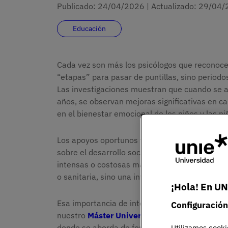
Publicado:
24/04/2026
|
Actualizado:
29/04/
Educación
Cada vez son más los psicólogos que reconoce
“etapas” para pasar de puntillas, sino periodos
Las investigaciones muestran que cuando se ap
años, se observan mejoras significativas en ca
en el bienestar emocional de los niños y las ni
Los apoyos oportunos y bien diseñados en la p
sobre el desarrollo social y emocional, sino 
intensas o costosas más adelante. Es decir, l
o sanitaria, sino una inversión en el bienestar
¡Hola! En UN
Esa importancia de intervenir de manera tempr
Configuración
nuestro
Máster Universitario en Necesidades
donde se aborda de forma práctica y aplicada
Utilizamos cooki