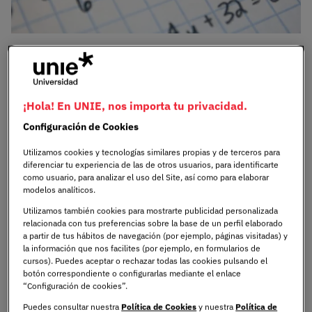
Las matemáticas tienen, en ocasiones, una fama
inmerecida. Durante años, se han ganado la etiqueta de
complicadas, abstractas, y a veces, imposibles de
¡Hola! En UNIE, nos importa tu privacidad.
entender. Pero, ¿y si te dijera que son uno de los campos
Configuración de Cookies
más importantes en todo el mundo? No hablamos solo
de cálculos y ecuaciones: desde la inteligencia artificial
Utilizamos cookies y tecnologías similares propias y de terceros para
hasta el análisis de datos, pasando por la optimización
diferenciar tu experiencia de las de otros usuarios, para identificarte
de procesos y la toma de decisiones estratégicas, las
como usuario, para analizar el uso del Site, así como para elaborar
modelos analíticos.
matemáticas son el lenguaje que impulsa la innovación
en prácticamente todos los sectores.
Utilizamos también cookies para mostrarte publicidad personalizada
relacionada con tus preferencias sobre la base de un perfil elaborado
a partir de tus hábitos de navegación (por ejemplo, páginas visitadas) y
La digitalización, la automatización y la inteligencia
la información que nos facilites (por ejemplo, en formularios de
cursos). Puedes aceptar o rechazar todas las cookies pulsando el
artificial han redefinido lo que significa estar preparado
botón correspondiente o configurarlas mediante el enlace
para el futuro. En este escenario, entender matemáticas
“Configuración de cookies”.
va más allá de ser solo una ventaja competitiva. Quienes
Puedes consultar nuestra
Política de Cookies
y nuestra
Política de