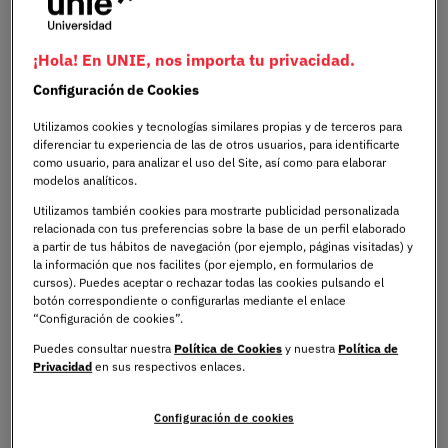
¿En qué consiste el método
¡Hola! En UNIE, nos importa tu privacidad.
de estudio Pomodoro?
Configuración de Cookies
Utilizamos cookies y tecnologías similares propias y de terceros para
El método de estudio Pomodoro fue ideado por
diferenciar tu experiencia de las de otros usuarios, para identificarte
Francesco Cirillo a finales de 1980 con el objetivo de
como usuario, para analizar el uso del Site, así como para elaborar
modelos analíticos.
encontrar una manera que le permitiese administrar y
gestionar de manera eficaz el tiempo que dedicaba a
Utilizamos también cookies para mostrarte publicidad personalizada
relacionada con tus preferencias sobre la base de un perfil elaborado
cada tarea.
a partir de tus hábitos de navegación (por ejemplo, páginas visitadas) y
la información que nos facilites (por ejemplo, en formularios de
cursos). Puedes aceptar o rechazar todas las cookies pulsando el
El método de estudio Pomodoro consiste en aprender a
botón correspondiente o configurarlas mediante el enlace
gestionar y organizar el tiempo que le adjudicas a cada
“Configuración de cookies”.
actividad de estudio que tengas que llevar a cabo. Lo que
Puedes consultar nuestra
Política de Cookies
y nuestra
Política de
plantea este método es fraccionar el tiempo: es decir,
Privacidad
en sus respectivos enlaces.
trabajar y estudiar por intervalos.
Configuración de cookies
Estos intervalos tienen tres características principales: