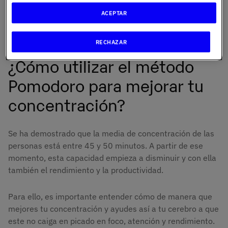
en primer lugar, se trata de espacios de tiempo cortos;
ACEPTAR
en segundo lugar, estos son de alta intensidad; y, en
tercer lugar, descansos entre cada intervalo.
RECHAZAR
¿Cómo utilizar el método
Pomodoro para mejorar tu
concentración?
Se ha demostrado que la media de concentración de las
personas está entre 45 y 50 minutos. A partir de ese
momento, esta capacidad empieza a disminuir y con ella
también el rendimiento y la productividad.
Para ello, es importante entender cómo de manera que
mejores tu concentración y ayudes así a tu cerebro a que
este no caiga en picado en foco, atención y rendimiento.