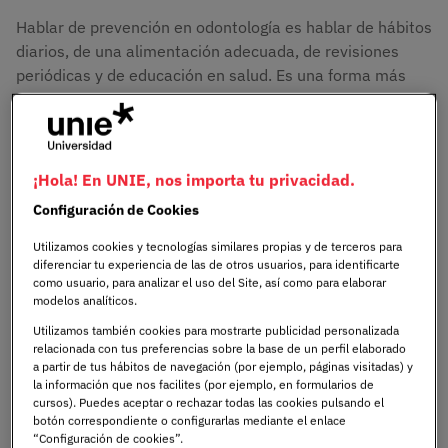
Hablar de prevención en odontología es hablar de hábitos
diarios, de una alimentación adecuada, de revisiones
periódicas y de educación en salud. Es una forma más
tranquila y consciente de cuidar nuestra sonrisa, algo
que también se fomenta en el ámbito académico. En el
Grado en Odontología en Madrid
,
de UNIE Universidad,
por ejemplo, se pone un especial énfasis en la prevención
¡Hola! En UNIE, nos importa tu privacidad.
como pilar fundamental del cuidado integral de la salud
Configuración de Cookies
oral.
Utilizamos cookies y tecnologías similares propias y de terceros para
diferenciar tu experiencia de las de otros usuarios, para identificarte
Si alguna vez te has preguntado cómo pequeñas acciones
como usuario, para analizar el uso del Site, así como para elaborar
cotidianas pueden ayudarte a evitar problemas mayores
modelos analíticos.
y a mantener una buena salud bucodental a lo largo del
Utilizamos también cookies para mostrarte publicidad personalizada
tiempo, la odontología preventiva tiene mucho que
relacionada con tus preferencias sobre la base de un perfil elaborado
ofrecerte.
a partir de tus hábitos de navegación (por ejemplo, páginas visitadas) y
la información que nos facilites (por ejemplo, en formularios de
cursos). Puedes aceptar o rechazar todas las cookies pulsando el
botón correspondiente o configurarlas mediante el enlace
¿Qué es exactamente la
“Configuración de cookies”.