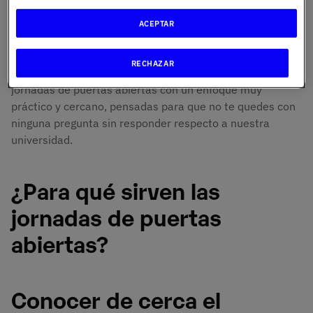
te puedan contar en una guía o en una llamada
telefónica.
ACEPTAR
Si te interesa conocer una propuesta diferente, puedes
RECHAZAR
empezar por aquí: en
UNIE Universidad
organizamos
jornadas de puertas abiertas con un enfoque muy
práctico y cercano, pensadas para que no te quedes con
ninguna pregunta sin responder respecto a nuestra
universidad.
¿Para qué sirven las
jornadas de puertas
abiertas?
Conocer de cerca el