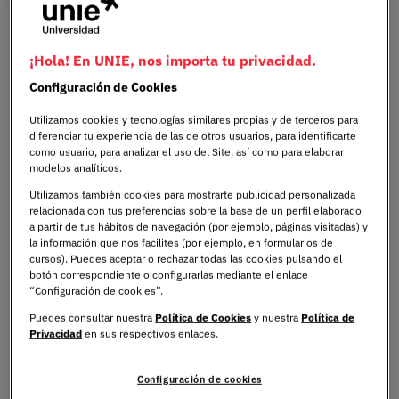
¡Hola! En UNIE, nos importa tu privacidad.
Configuración de Cookies
Cuando estás buscando universidad, hay algo que ningún
folleto ni ninguna web puede transmitirte del todo: cómo
Utilizamos cookies y tecnologías similares propias y de terceros para
diferenciar tu experiencia de las de otros usuarios, para identificarte
se vive realmente el día a día en ese centro. Por eso
como usuario, para analizar el uso del Site, así como para elaborar
existen las jornadas de puertas abiertas. Porque no
modelos analíticos.
basta con leer sobre un grado o ver fotos de unas
Utilizamos también cookies para mostrarte publicidad personalizada
instalaciones; necesitas estar allí, ver el ambiente, hacer
relacionada con tus preferencias sobre la base de un perfil elaborado
preguntas, escuchar a quienes ya forman parte de esa
a partir de tus hábitos de navegación (por ejemplo, páginas visitadas) y
la información que nos facilites (por ejemplo, en formularios de
comunidad.
cursos). Puedes aceptar o rechazar todas las cookies pulsando el
botón correspondiente o configurarlas mediante el enlace
“Configuración de cookies”.
Este tipo de encuentros están pensados para eso: para
resolver dudas, conocer al profesorado, hablar con
Puedes consultar nuestra
Política de Cookies
y nuestra
Política de
Privacidad
en sus respectivos enlaces.
estudiantes y tener una idea clara de cómo sería
estudiar allí. En pocas horas puedes llevarte una
Configuración de cookies
impresión bastante realista del centro, más allá de lo que