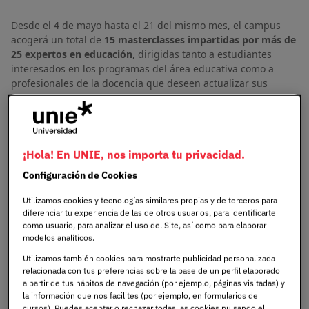
Desde el 4 de mayo hasta el 21 del mismo mes, el campus
acogerá un total de
15 masterclasses impartidas por más de
25 expertos en educación
, dirigidas tanto a estudiantes
interesados en los programas del área educativa como a
profesionales de la docencia que deseen actualizar sus
conocimientos y competencias.
Imagen
¡Hola! En UNIE, nos importa tu privacidad.
Configuración de Cookies
Utilizamos cookies y tecnologías similares propias y de terceros para
diferenciar tu experiencia de las de otros usuarios, para identificarte
como usuario, para analizar el uso del Site, así como para elaborar
modelos analíticos.
Utilizamos también cookies para mostrarte publicidad personalizada
relacionada con tus preferencias sobre la base de un perfil elaborado
a partir de tus hábitos de navegación (por ejemplo, páginas visitadas) y
la información que nos facilites (por ejemplo, en formularios de
cursos). Puedes aceptar o rechazar todas las cookies pulsando el