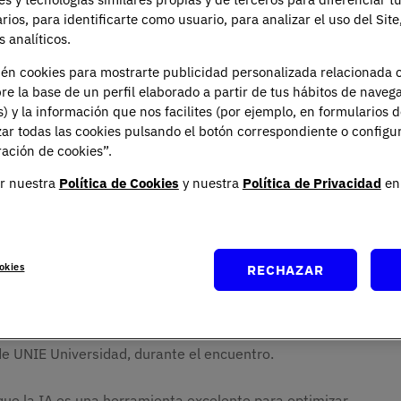
arios, para identificarte como usuario, para analizar el uso del Sit
alor del aula
 analíticos.
tas distribuidas en diferentes mesas de debate. Dentro
ién cookies para mostrarte publicidad personalizada relacionada 
dad y vínculo humano", participó
Luisana Rodríguez,
re la base de un perfil elaborado a partir de tus hábitos de naveg
a de UNIE Universidad.
s) y la información que nos facilites (por ejemplo, en formularios 
ar todas las cookies pulsando el botón correspondiente o configu
ación de cookies”.
Gloria Placer (Fundación Vodafone), Paloma Durán
ldivar (Tecnológico de Monterrey), la mesa abordó un
r nuestra
Política de Cookies
y nuestra
Política de Privacidad
en 
ón del conocimiento. En un entorno donde la información
 ponentes reflexionaron sobre el valor que sigue teniendo
okies
RECHAZAR
 realmente humana, tenemos que proteger el vínculo.
ersión de un alumno no es solo una buena explicación,
gido cuando toca", destacó Luisana Rodríguez,
de UNIE Universidad, durante el encuentro.
nque la IA es una herramienta excelente para optimizar