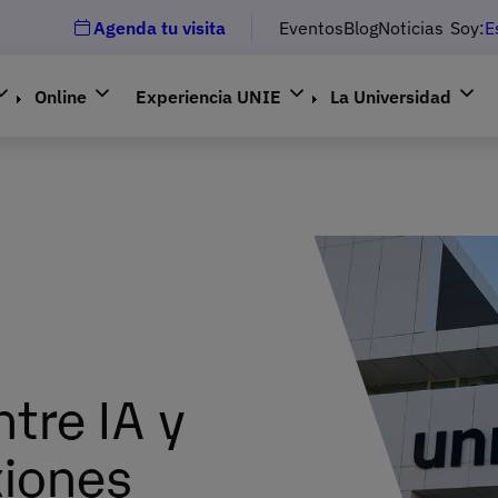
Agenda tu visita
Eventos
Blog
Noticias
Soy:
E
Online
Experiencia UNIE
La Universidad
tre IA y
xiones