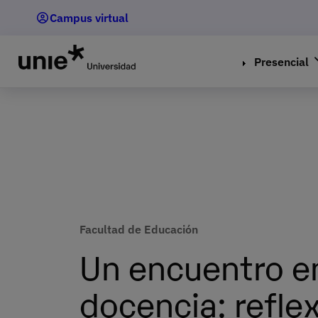
Pasar
Campus virtual
al
contenido
principal
Presencial
Facultad de Educación
Un encuentro en
docencia: refle