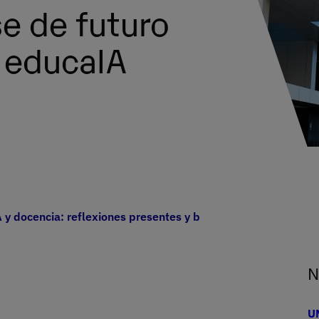
e de futuro
 educaIA
 y docencia: reflexiones presentes y base de futuro en el e
N
UN