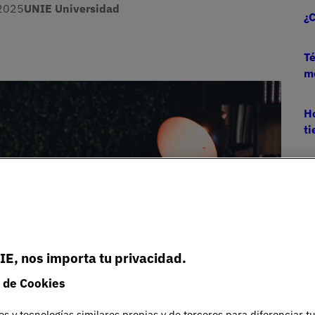
2025
UNIE Universidad
¿C
Té
m
Imagen
Ho
t
IE, nos importa tu privacidad.
 de Cookies
es y tecnologías similares propias y de terceros para diferenciar t