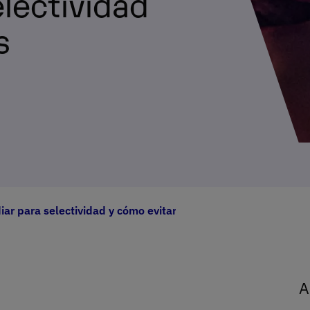
electividad
s
iar para selectividad y cómo evitarlos
A