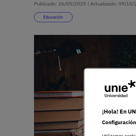
Publicado:
26/05/2025
|
Actualizado:
09/10/
Educación
¡Hola! En UN
Configuración
Utilizamos cooki