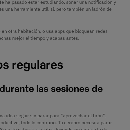
 te ha pasado estar estudiando, sonar una notificación y
s una herramienta útil, sí, pero también un ladrón de
 en otra habitación, o usa apps que bloquean redes
echas mejor el tiempo y acabas antes.
os regulares
durante las sesiones de
 idea seguir sin parar para “aprovechar el tirón”.
ductivo, todo lo contrario. Tu cerebro necesita parar
Si no, te saturas, y acabas leyendo sin enterarte de