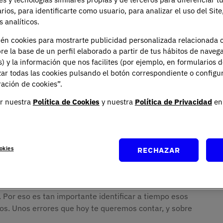
arios, para identificarte como usuario, para analizar el uso del Sit
 analíticos.
ién cookies para mostrarte publicidad personalizada relacionada 
re la base de un perfil elaborado a partir de tus hábitos de naveg
s) y la información que nos facilites (por ejemplo, en formularios 
ar todas las cookies pulsando el botón correspondiente o configu
ación de cookies”.
estudiar a todas horas ni de llenar la mesa de apuntes y
r nuestra
Política de Cookies
y nuestra
Política de Privacidad
en 
buenos y días de bloqueo total, donde uno no sabe ni
roceso. Y en medio de tanta presión, es muy fácil caer
 que no tienen que ver con lo listo que seas, sino con
uidas.
okies
RECHAZAR
enterarse de nada, otros que van sin un plan claro, y no
ormir bien creyendo que así sacarán más tiempo. Y al
. Por eso es tan importante identificar a tiempo esos
s. Unos errores que hoy te queremos contar, y sobre