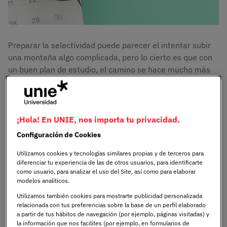
Preparar la selectividad puede parecer el intentar subir
una montaña algo complicada, pero lo cierto es que con
un buen plan de estudio, el camino se hace mucho más
llevadero. Tener claro qué estudiar, cuándo hacerlo y
cómo organizarse puede evitar ese caos que surge al
principio.
¡Hola! En UNIE, nos importa tu privacidad.
La planificación del tiempo de estudio es clave para que
Configuración de Cookies
los días previos no se conviertan en una carrera
Utilizamos cookies y tecnologías similares propias y de terceros para
contrarreloj. Saber cómo repartir las horas, qué
diferenciar tu experiencia de las de otros usuarios, para identificarte
asignaturas necesitan más atención y cuándo descansar,
como usuario, para analizar el uso del Site, así como para elaborar
ayuda no solo a avanzar con seguridad, sino también a
modelos analíticos.
mantener la calma.
Utilizamos también cookies para mostrarte publicidad personalizada
relacionada con tus preferencias sobre la base de un perfil elaborado
a partir de tus hábitos de navegación (por ejemplo, páginas visitadas) y
De hecho, desde
UNIE Universidad
lo tenemos claro:
la información que nos facilites (por ejemplo, en formularios de