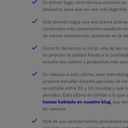
En primer lugar, esta técnica consiste en
pequeños para que así sea más digerible 
Esta división sigue una estructura jerárq
contenidos más importantes quedarán en 
de menos importancia, quedarán en la par
Como te decíamos al inicio, una de las ca
es priorizar la calidad frente a la cantid
estudio sea óptimo y productivo más que
En relación a esto último, esta metodologí
propone estudiar durante periodos de tie
se estudie entre 20 y 30 minutos y que h
periodos. Esto último es similar a lo que
hemos hablado en nuestro blog
, que ta
por pausas.
Otra de sus características principales es 
consiste en repetir y revisar de forma s