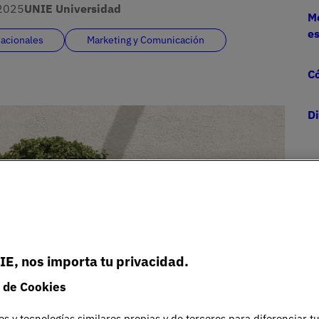
2025
UNIE Universidad
Me
e
nacionales
Marketing y Comunicación
Có
Di
IE, nos importa tu privacidad.
 de Cookies
es y tecnologías similares propias y de terceros para diferenciar t