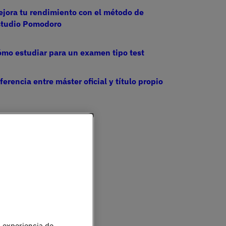
jora tu rendimiento con el método de
studio Pomodoro
mo estudiar para un examen tipo test
ferencia entre máster oficial y título propio
u experiencia de