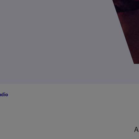
udio
A