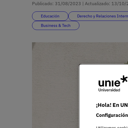
Publicado:
31/08/2023
|
Actualizado:
13/10/
Educación
Derecho y Relaciones Inter
Business & Tech
¡Hola! En UN
Configuración
Utilizamos cooki