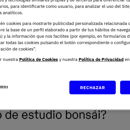
arios, para identificarte como usuario, para analizar el uso del Sit
 analíticos.
ién cookies para mostrarte publicidad personalizada relacionada 
re la base de un perfil elaborado a partir de tus hábitos de naveg
s) y la información que nos facilites (por ejemplo, en formularios 
ar todas las cookies pulsando el botón correspondiente o configu
ación de cookies”.
r nuestra
Política de Cookies
y nuestra
Política de Privacidad
en 
: que los procesos requieren de paciencia y
 áreas de la vida, entre ellas, la académica. Hoy
o, cuyo nombre viene de un pequeño árbol -bonsái- y
okies
RECHAZAR
aje para estudiar durante la
universidad
.
 de estudio bonsái?