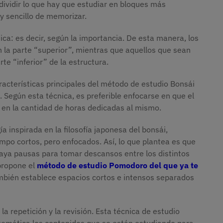
 dividir lo que hay que estudiar en bloques más
y sencillo de memorizar.
uica: es decir, según la importancia. De esta manera, los
la parte “superior”, mientras que aquellos que sean
te “inferior” de la estructura.
racterísticas principales del método de estudio Bonsái
ad. Según esta técnica, es preferible enfocarse en que el
 en la cantidad de horas dedicadas al mismo.
a inspirada en la filosofía japonesa del bonsái,
mpo cortos, pero enfocados. Así, lo que plantea es que
aya pausas para tomar descansos entre los distintos
 propone el
método de estudio Pomodoro del que ya te
mbién establece espacios cortos e intensos separados
la repetición y la revisión. Esta técnica de estudio
istemática los contenidos que se están estudiando para