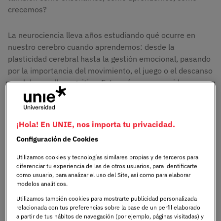
crecemos?
La neurociencia lleva años estudiando qué ocurre en
nuestro cerebro cuando aprendemos: desde la
plasticidad cerebral hasta la gestión emocional, pasando
por la importancia del movimiento, el juego o el descanso
en el desarrollo cognitivo. Este enfoque, conocido como
neuroeducación es una revolución que ya se está
aplicando en muchas de las aulas.
¡Hola! En UNIE, nos importa tu privacidad.
Si te interesa formarte desde esta perspectiva, UNIE
Configuración de Cookies
Universidad ofrece una propuesta académica que pone al
estudiante y al conocimiento científico en el centro.
Utilizamos cookies y tecnologías similares propias y de terceros para
diferenciar tu experiencia de las de otros usuarios, para identificarte
Desde el
Grado en Educación Infantil
, orientado a los
como usuario, para analizar el uso del Site, así como para elaborar
primeros años del desarrollo, al
Grado en Educación
modelos analíticos.
Primaria
, que te prepara para diseñar experiencias de
Utilizamos también cookies para mostrarte publicidad personalizada
aprendizaje con base pedagógica y emocional, hasta el
relacionada con tus preferencias sobre la base de un perfil elaborado
Máster en Necesidades Educativas Especiales
, donde
a partir de tus hábitos de navegación (por ejemplo, páginas visitadas) y