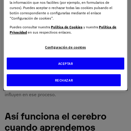
la información que nos facilites (por ejemplo, en formularios de
la neuroeducación se convierte en herramienta clave
cursos). Puedes aceptar o rechazar todas las cookies pulsando el
para la inclusión y la atención personalizada.
botón correspondiente o configurarlas mediante el enlace
“Configuración de cookies”.
Puedes consultar nuestra
Política de Cookies
y nuestra
Política de
¿Qué es la
Privacidad
en sus respectivos enlaces.
neuroeducación?
Configuración de cookies
La neuroeducación es una forma de entender la
ACEPTAR
enseñanza desde lo que sabemos del cerebro. En lugar
de basarnos solo en métodos tradicionales o intuiciones,
este enfoque parte de investigaciones científicas sobre
RECHAZAR
cómo aprendemos, cómo nos motivamos y qué factores
influyen en ese proceso.
Así funciona el cerebro
cuando aprendemos