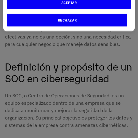
ACEPTAR
los ataques que realizan los ciberdelincuentes. Por esta
razón, empresas de todos los tamaños han intensificado
RECHAZAR
sus esfuerzos para protegerse contra las amenazas
cibernéticas: implementar medidas de ciberseguridad
efectivas ya no es una opción, sino una necesidad crítica
para cualquier negocio que maneje datos sensibles.
Definición y propósito de un
SOC en ciberseguridad
Un SOC, o Centro de Operaciones de Seguridad, es un
equipo especializado dentro de una empresa que se
dedica a monitorear y mejorar la seguridad de la
organización. Su principal objetivo es proteger los datos y
sistemas de la empresa contra amenazas cibernéticas.