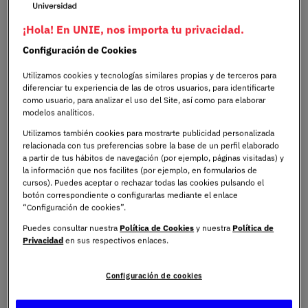
Imagen
¡Hola! En UNIE, nos importa tu privacidad.
Configuración de Cookies
Utilizamos cookies y tecnologías similares propias y de terceros para
diferenciar tu experiencia de las de otros usuarios, para identificarte
como usuario, para analizar el uso del Site, así como para elaborar
modelos analíticos.
Utilizamos también cookies para mostrarte publicidad personalizada
relacionada con tus preferencias sobre la base de un perfil elaborado
a partir de tus hábitos de navegación (por ejemplo, páginas visitadas) y
la información que nos facilites (por ejemplo, en formularios de
cursos). Puedes aceptar o rechazar todas las cookies pulsando el
En 2017, la empresa estadounidense Equifax, una de las
botón correspondiente o configurarlas mediante el enlace
agencias de crédito más grandes del mundo, sufrió una
“Configuración de cookies”.
de las brechas de datos más graves de la historia. Los
Puedes consultar nuestra
Política de Cookies
y nuestra
Política de
hackers accedieron a los datos personales de 147
Privacidad
en sus respectivos enlaces.
millones de personas, incluyendo nombres, números de
Seguro Social, fechas de nacimiento y más.
Configuración de cookies
Este incidente no es un caso aislado, cada vez son más