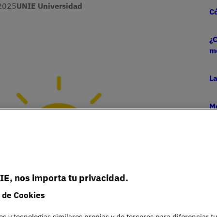
2025
UNIE Universidad
Có
¿C
m
La
Me
e
IE, nos importa tu privacidad.
 de Cookies
es y tecnologías similares propias y de terceros para diferenciar t