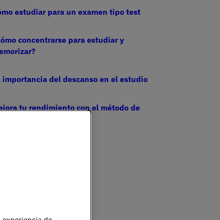
mo estudiar para un examen tipo test
ómo concentrarse para estudiar y
emorizar?
 importancia del descanso en el estudio
jora tu rendimiento con el método de
studio Pomodoro
u experiencia de