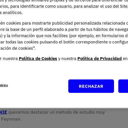
arios, para identificarte como usuario, para analizar el uso del Sit
 analíticos.
ién cookies para mostrarte publicidad personalizada relacionada 
re la base de un perfil elaborado a partir de tus hábitos de naveg
s) y la información que nos facilites (por ejemplo, en formularios 
ar todas las cookies pulsando el botón correspondiente o configu
ación de cookies”.
r nuestra
Política de Cookies
y nuestra
Política de Privacidad
en 
okies
RECHAZAR
muchas opciones muy variadas y además, se adaptan a
tarjetas de memoria hasta los mapas conceptuales y las
ne su lugar en el arsenal de un estudiante. Sin
NIE
queremos destacar un método de estudio muy
o Feynman.