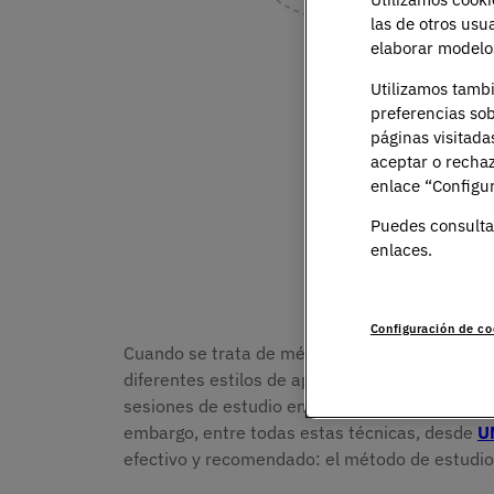
las de otros usu
elaborar modelos
Utilizamos tamb
preferencias sob
páginas visitada
aceptar o rechaz
enlace “Configur
Puedes consulta
enlaces.
Configuración de co
Cuando se trata de métodos de estudio, hay 
diferentes estilos de aprendizaje. Desde las 
sesiones de estudio en grupo, cada técnica tie
embargo, entre todas estas técnicas, desde
U
efectivo y recomendado: el método de estudi