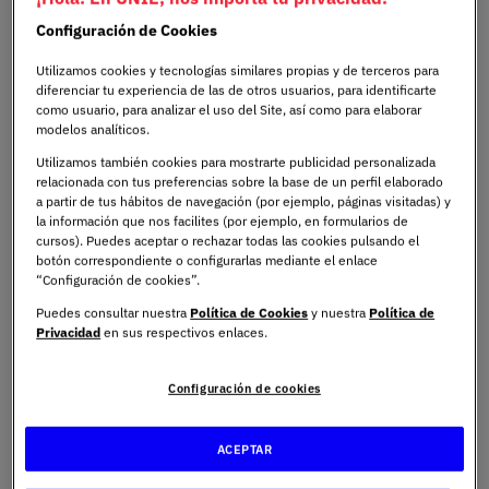
Configuración de Cookies
Para enfrentar estos retos, es esencial contar con
profesionales capacitados que puedan implementar
Utilizamos cookies y tecnologías similares propias y de terceros para
diferenciar tu experiencia de las de otros usuarios, para identificarte
soluciones rápidas y eficientes en la gestión logística.
como usuario, para analizar el uso del Site, así como para elaborar
Programas como el
Máster Universitario en Dirección
modelos analíticos.
de la Cadena de Suministro
de UNIE Universidad
Utilizamos también cookies para mostrarte publicidad personalizada
forman a expertos capaces de optimizar cada etapa del
relacionada con tus preferencias sobre la base de un perfil elaborado
proceso, desde el aprovisionamiento hasta la entrega
a partir de tus hábitos de navegación (por ejemplo, páginas visitadas) y
la información que nos facilites (por ejemplo, en formularios de
final, asegurando que, incluso en días de alta demanda
cursos). Puedes aceptar o rechazar todas las cookies pulsando el
las operaciones se desarrollen con normalidad.
botón correspondiente o configurarlas mediante el enlace
“Configuración de cookies”.
Puedes consultar nuestra
Política de Cookies
y nuestra
Política de
Última milla: Definición y
Privacidad
en sus respectivos enlaces.
relevancia en picos de
Configuración de cookies
demanda
ACEPTAR
La "última milla" en logística se refiere al tramo final del