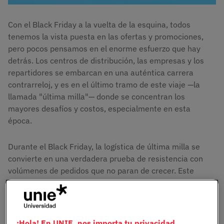
Con el Black Friday a la vuelta de la esquina, todos
tenemos la vista puesta en las ofertas y promociones,
pero pocos pensamos en el enorme esfuerzo que hay
detrás. Los centros de distribución, las empresas y los
repartidores se embarcan en una auténtica carrera
contrarreloj, y es en el último tramo de este viaje —la
llamada "última milla"— donde se concentran los
mayores desafíos y costos, especialmente en esta
época.
Durante el Black Friday, la logística de última milla se
convierte en una verdadera prueba de resistencia con
volúmenes de pedidos que no paran de crecer. Este
último eslabón en la cadena de suministro,
aparentemente sencillo, esconde desafíos que afectan
directamente en los precios, en los tiempos de entrega y,
sobre todo, en la satisfacción del cliente.
¡Hola! En UNIE, nos importa tu privacidad.