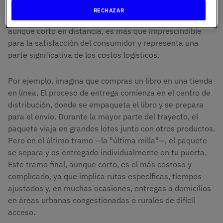
proceso de entrega de un producto, desde el centro de
RECHAZAR
distribución hasta la puerta del cliente. Este segmento,
aunque corto en distancia, es más que imprescindible
para la satisfacción del consumidor y representa una
parte significativa de los costos logísticos.
Por ejemplo, imagina que compras un libro en una tienda
en línea. El proceso de entrega comienza en el centro de
distribución, donde se empaqueta el libro y se prepara
para el envío. Durante la mayor parte del trayecto, el
paquete viaja en grandes lotes junto con otros productos.
Pero en el último tramo —la "última milla"—, el paquete
se separa y es entregado individualmente en tu puerta.
Este tramo final, aunque corto, es el más costoso y
complicado, ya que implica rutas específicas, tiempos
ajustados y, en muchas ocasiones, entregas a domicilios
en áreas urbanas congestionadas o rurales de difícil
acceso.