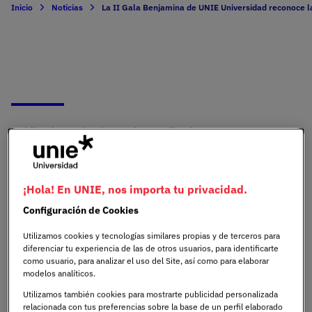
Inicio
Noticias
La II Gala Benjamina de UNIE Universidad reconoce la 
Publicado:
24/02/2026
|
Actualizado:
UNIE
20/03/2026
Universidad
Inclusión
Estudiantes
Docencia
¡Hola! En UNIE, nos importa tu privacidad.
Configuración de Cookies
La II Gala Benjamina ha vuelto a reconocer la inclusión y
Utilizamos cookies y tecnologías similares propias y de terceros para
el valor del trabajo colaborativo dentro de la comunidad
diferenciar tu experiencia de las de otros usuarios, para identificarte
como usuario, para analizar el uso del Site, así como para elaborar
académica de
UNIE Universidad
, perteneciente a la red
modelos analíticos.
de educación superior Planeta Formación y
Utilizamos también cookies para mostrarte publicidad personalizada
Universidades.
relacionada con tus preferencias sobre la base de un perfil elaborado