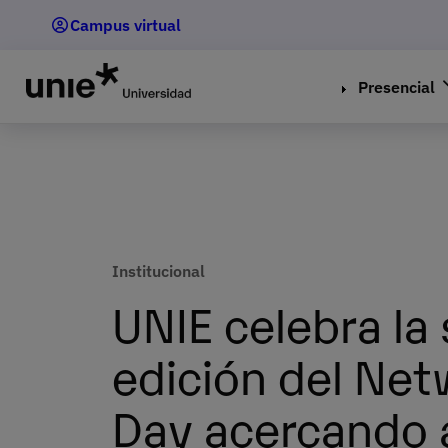
Pasar
Campus virtual
al
contenido
principal
Presencial
Institucional
UNIE celebra la
edición del Ne
Day acercando a