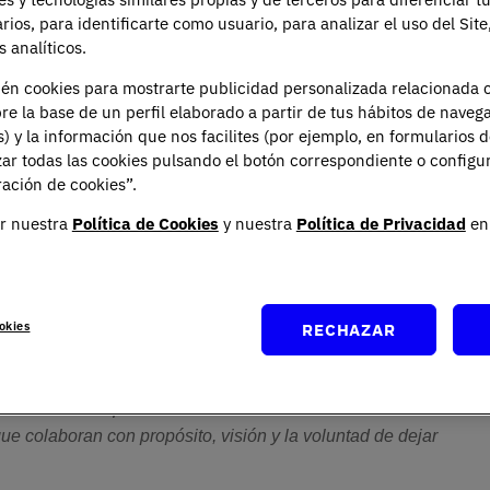
Carreras
arios, para identificarte como usuario, para analizar el uso del Sit
 analíticos.
ién cookies para mostrarte publicidad personalizada relacionada 
re la base de un perfil elaborado a partir de tus hábitos de naveg
s) y la información que nos facilites (por ejemplo, en formularios 
rtamento de Carreras Profesionales de UNIE
ar todas las cookies pulsando el botón correspondiente o configu
apoyar a los estudiantes en su proceso de búsqueda
ación de cookies”.
 y facilitar sus primeras conexiones con empresas.
rabajo del departamento se extiende a lo largo de todo
r nuestra
Política de Cookies
y nuestra
Política de Privacidad
en 
 organizaciones de todos los sectores y zonas
es de crecimiento profesional.
epartamento, el encuentro entre empresas y
okies
RECHAZAR
:
“El UNIE Networking Day materializa nuestro esfuerzo 
tiende puentes reales entre la 
tunidad que surge aquí 
s al talento que se forma con nosotros hacia su 
e colaboran con propósito, visión y la voluntad de dejar 