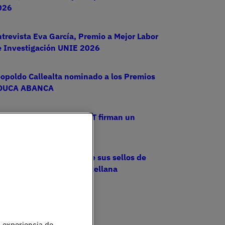
026
trevista Eva García, Premio a Mejor Labor
e Investigación UNIE 2026
opoldo Callealta nominado a los Premios
DUCA ABANCA
IE Universidad y el COIT firman un
onvenio de colaboración
NIE Universidad expande sus sellos de
estión en su Campus Castellana
u experiencia de