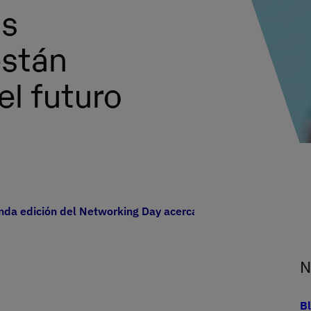
as
están
l futuro
nda edición del Networking Day acercando a los estudiantes 
N
B