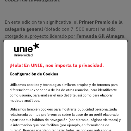
En esta edición tan significativa, el
Primer Premio de la
categoría general
(dotado con 7. 500 euros) ha sido
otorgado al proyecto liderado por
Fernanda Gil Almagro
,
enfermera de la Unidad de Cuidados Intensivos (UCI) en
el Hospital Fundación Alcorcón, investigadora principal y
profesora del
Grado en Enfermería de UNIE
Universidad.
¡Hola! En UNIE, nos importa tu privacidad.
Configuración de Cookies
Utilizamos cookies y tecnologías similares propias y de terceros para
El trabajo galardonado, titulado “Cuidar a quienes
diferenciar tu experiencia de las de otros usuarios, para identificarte
cuidan: impacto emocional y valoración familiar del
como usuario, para analizar el uso del Site, así como para elaborar
apoyo post-UCI mediante un enfoque mixto”, aborda de
modelos analíticos.
forma directa la humanización de los cuidados y la salud
Utilizamos también cookies para mostrarte publicidad personalizada
mental de las familias tras el paso por situaciones
relacionada con tus preferencias sobre la base de un perfil elaborado
a partir de tus hábitos de navegación (por ejemplo, páginas visitadas) y
críticas, un área clave para la evolución del sistema
la información que nos facilites (por ejemplo, en formularios de
sanitario actual.
cursos). Puedes aceptar o rechazar todas las cookies pulsando el