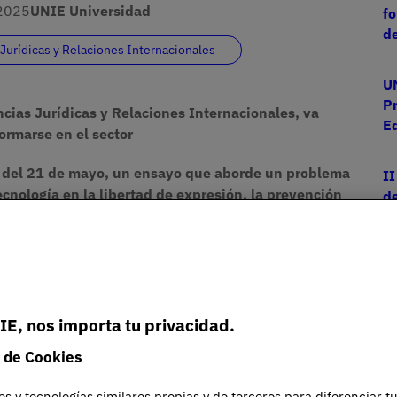
2025
UNIE Universidad
f
de
 Jurídicas y Relaciones Internacionales
UN
Pr
encias Jurídicas y Relaciones Internacionales, va
E
ormarse en el sector
s del 21 de mayo, un ensayo que aborde un problema
II
ecnología en la libertad de expresión, la prevención
de
 mejorar la cooperación internacional
S
a del 50% para la matrícula del primer año en UNIE
C
al Challenge UNIE
’. Un programa, elaborado por la
ternacionales, dirigido a estudiantes de segundo de
Es
IE, nos importa tu privacidad.
se en el ámbito legal.
e
 de Cookies
U
un descuento del 50% de la matrícula de su primer año
es y tecnologías similares propias y de terceros para diferenciar t