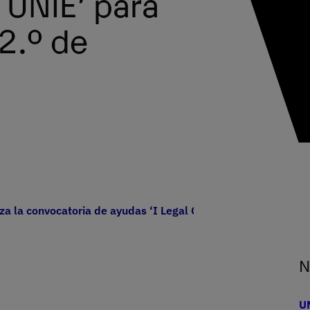
 UNIE’ para
2.º de
a la convocatoria de ayudas ‘I Legal Challenge UNIE’ para e
N
UN