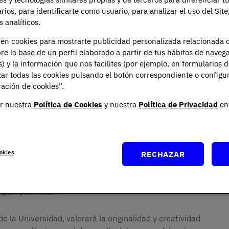
nsayo antes del 21 de mayo con una propuesta
arios, para identificarte como usuario, para analizar el uso del Sit
 al impacto del derecho y la tecnología en la libertad
 analíticos.
y el uso de la inteligencia artificial para mejorar la
ién cookies para mostrarte publicidad personalizada relacionada 
re la base de un perfil elaborado a partir de tus hábitos de naveg
s) y la información que nos facilites (por ejemplo, en formularios 
res temas propuestos: el primero de ellos, ¿cómo puede
ar todas las cookies pulsando el botón correspondiente o configu
n la era de la desinformación?; el segundo está
ación de cookies”.
puestas para combatir el ciberacoso y los delitos
ficial como herramienta de cooperación internacional:
r nuestra
Política de Cookies
y nuestra
Política de Privacidad
en 
cultad de Ciencias Jurídicas y Relaciones
okies
RECHAZAR
ento debe contar con oportunidades y espacios donde
iencias Jurídicas y Relaciones Internacionales de UNIE
 oportunidades a futuros profesionales del derecho
gran potencial”.
 la Universidad, valorará la originalidad y creatividad