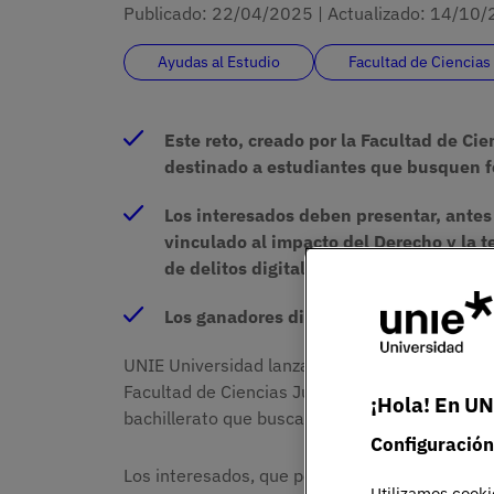
Publicado:
22/04/2025
|
Actualizado:
14/10/
Ayudas al Estudio
Facultad de Ciencias
Este reto, creado por la Facultad de Ci
destinado a estudiantes que busquen f
Los interesados deben presentar, ante
vinculado al impacto del Derecho y la t
de delitos digitales y el uso de IA para
Los ganadores disfrutarán de una ayud
UNIE Universidad lanza la
convocatoria
‘
I Leg
Facultad de Ciencias Jurídicas y Relaciones In
¡Hola! En UN
bachillerato que buscan formarse y desarrollar
Configuración
Los interesados, que podrán beneficiarse de 
Utilizamos cooki