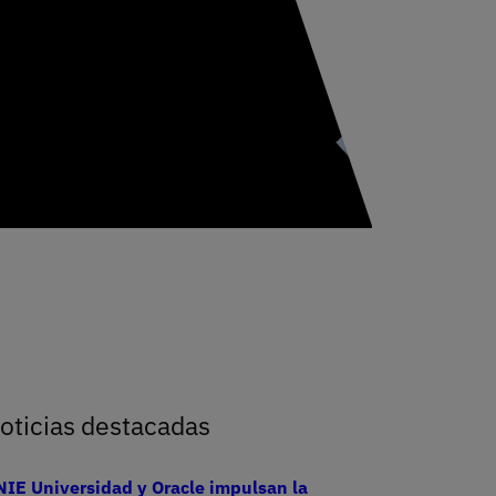
studiantes de 2.º de Bachillerato
oticias destacadas
IE Universidad y Oracle impulsan la