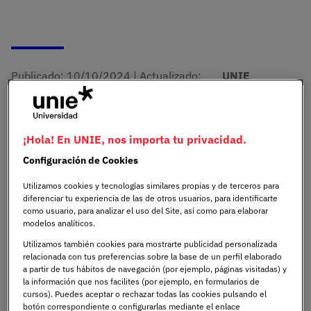
Publicado:
10/10/2024
|
Actualizado:
UNIE
03/02/2026
Universidad
Hackathon
¡Hola! En UNIE, nos importa tu privacidad.
Configuración de Cookies
El hackathon internacional organizado por
Utilizamos cookies y tecnologías similares propias y de terceros para
ProFuturo y la Universidad Pontificia de Salamanca
diferenciar tu experiencia de las de otros usuarios, para identificarte
(UPSA), con el apoyo de la Red de Cátedras
como usuario, para analizar el uso del Site, así como para elaborar
Telefónica, se llevará a cabo del 21 al 25 de
modelos analíticos.
octubre, y las inscripciones estarán abiertas hasta
Utilizamos también cookies para mostrarte publicidad personalizada
el 18 de octubre. Puedes
inscribirte en el
relacionada con tus preferencias sobre la base de un perfil elaborado
a partir de tus hábitos de navegación (por ejemplo, páginas visitadas) y
hackathon
a través de UNIE Universidad.
la información que nos facilites (por ejemplo, en formularios de
cursos). Puedes aceptar o rechazar todas las cookies pulsando el
Esta nueva edición de #hack4edu busca soluciones
botón correspondiente o configurarlas mediante el enlace