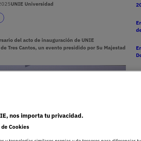
2025
UNIE Universidad
2
En
d
rsario del acto de inauguración de UNIE
 de Tres Cantos, un evento presidido por Su Majestad
En
D
Le
E
UN
c
IE, nos importa tu privacidad.
 de Cookies
es y tecnologías similares propias y de terceros para diferenciar t