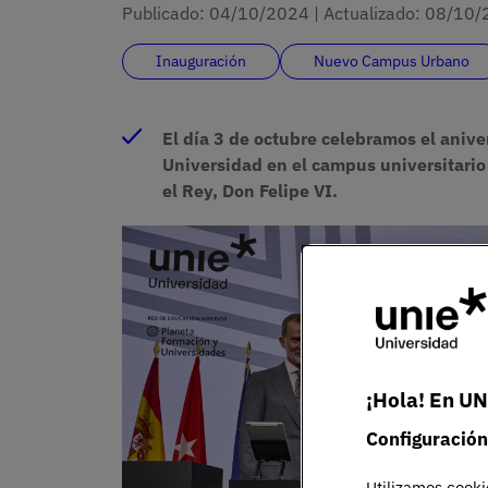
Publicado:
04/10/2024
|
Actualizado:
08/10/
Inauguración
Nuevo Campus Urbano
El día 3 de octubre celebramos el anive
Universidad en el campus universitario
el Rey, Don Felipe VI.
¡Hola! En UN
Configuración
Utilizamos cooki