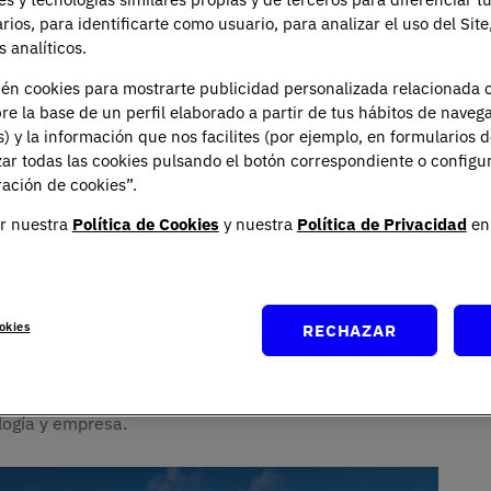
arios, para identificarte como usuario, para analizar el uso del Sit
 analíticos.
ién cookies para mostrarte publicidad personalizada relacionada 
re la base de un perfil elaborado a partir de tus hábitos de naveg
s) y la información que nos facilites (por ejemplo, en formularios 
ar todas las cookies pulsando el botón correspondiente o configu
ación de cookies”.
r nuestra
Política de Cookies
y nuestra
Política de Privacidad
en 
n estudiantes, cuerpo docente y personal administrativo
okies
RECHAZAR
 campus en Tres Cantos y Arapiles, como en modalidad
cimiento. ¡Además, del anuncio de un
nuevo campus
d
! Una nueva sede estratégicamente conectada con los
ología y empresa.