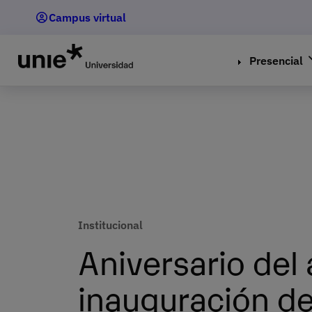
Pasar
Campus virtual
al
contenido
principal
Presencial
Institucional
Aniversario del
inauguración d