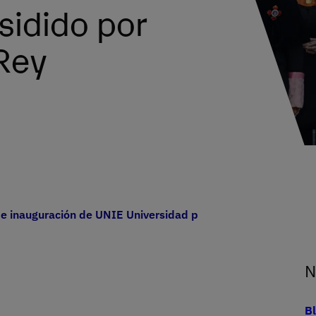
sidido por
Rey
de inauguración de UNIE Universidad presidido por Su Majest
N
B