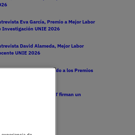
026
trevista Eva García, Premio a Mejor Labor
e Investigación UNIE 2026
trevista David Alameda, Mejor Labor
ocente UNIE 2026
opoldo Callealta nominado a los Premios
DUCA ABANCA
IE Universidad y el COIT firman un
onvenio de colaboración
u experiencia de