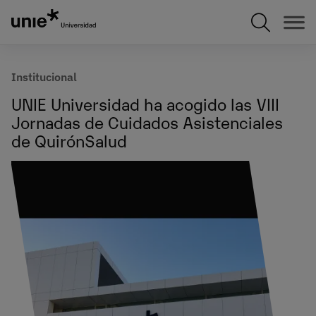
Pasar
al
contenido
principal
Institucional
UNIE Universidad ha acogido las VIII
Jornadas de Cuidados Asistenciales
de QuirónSalud