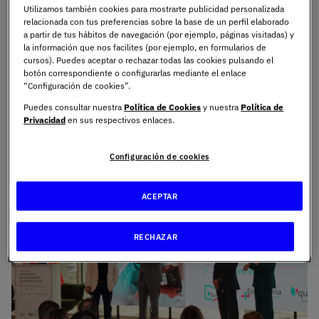
Utilizamos también cookies para mostrarte publicidad personalizada
uno de los principales de Europa, con un firme
relacionada con tus preferencias sobre la base de un perfil elaborado
compromiso con la salud y el bienestar de las
a partir de tus hábitos de navegación (por ejemplo, páginas visitadas) y
personas, ha celebrado este encuentro enfocado
la información que nos facilites (por ejemplo, en formularios de
cursos). Puedes aceptar o rechazar todas las cookies pulsando el
al ámbito de la enfermería y los cuidados
botón correspondiente o configurarlas mediante el enlace
asistenciales, que ha reunido a profesionales
“Configuración de cookies”.
sanitarios, expertos y estudiantes para reflexionar
Puedes consultar nuestra
Política de Cookies
y nuestra
Política de
sobre los retos presentes y futuros de la profesión,
Privacidad
en sus respectivos enlaces.
con la vista puesta en el horizonte 2030.
Configuración de cookies
Imagen
ACEPTAR
RECHAZAR