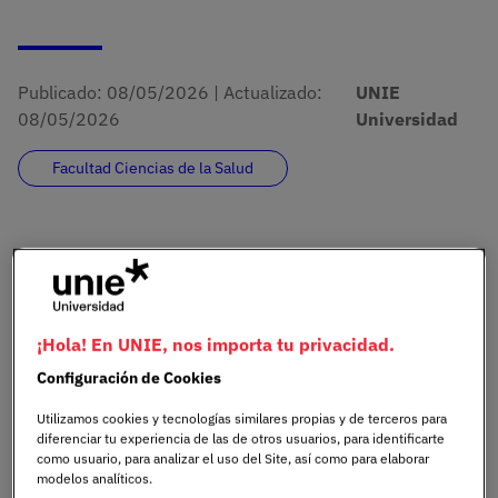
Publicado:
08/05/2026
|
Actualizado:
UNIE
08/05/2026
Universidad
Facultad Ciencias de la Salud
El Campus Castellana de UNIE Universidad ha sido
la sede de la
VIII Edición de las Jornadas de
Cuidados Asistenciales de QuirónSalud,
¡Hola! En UNIE, nos importa tu privacidad.
celebradas los días 7 y 8 de mayo de 2026 bajo el
lema «Horizonte QuirónSalud: Reinventando el
Configuración de Cookies
Cuidado Asistencial».
Utilizamos cookies y tecnologías similares propias y de terceros para
diferenciar tu experiencia de las de otros usuarios, para identificarte
como usuario, para analizar el uso del Site, así como para elaborar
modelos analíticos.
Quirónsalud, grupo hospitalario líder en España y