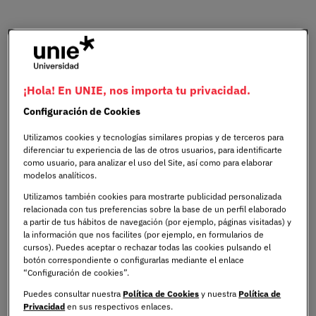
Publicado:
24/10/2024
|
Actualizado:
UNIE
¡Hola! En UNIE, nos importa tu privacidad.
08/10/2025
Universidad
Configuración de Cookies
Convenio de Colaboración
Salud
Utilizamos cookies y tecnologías similares propias y de terceros para
CODEM
diferenciar tu experiencia de las de otros usuarios, para identificarte
como usuario, para analizar el uso del Site, así como para elaborar
modelos analíticos.
Utilizamos también cookies para mostrarte publicidad personalizada
El Colegio Oficial de Enfermería de Madrid
relacionada con tus preferencias sobre la base de un perfil elaborado
(CODEM) y UNIE Universidad firman un convenio
a partir de tus hábitos de navegación (por ejemplo, páginas visitadas) y
de colaboración con el objetivo de fortalecer la
la información que nos facilites (por ejemplo, en formularios de
cursos). Puedes aceptar o rechazar todas las cookies pulsando el
enseñanza superior y fomentar la investigación
botón correspondiente o configurarlas mediante el enlace
universitaria en el ámbito de la salud.
“Configuración de cookies”.
Puedes consultar nuestra
Política de Cookies
y nuestra
Política de
Este acuerdo busca ofrecer nuevas oportunidades
Privacidad
en sus respectivos enlaces.
de formación y perfeccionamiento para los