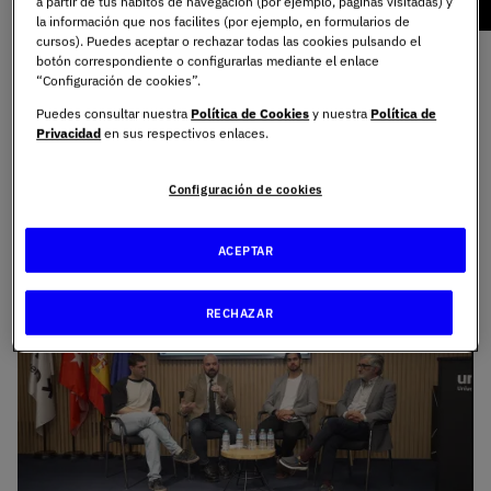
a partir de tus hábitos de navegación (por ejemplo, páginas visitadas) y
la información que nos facilites (por ejemplo, en formularios de
cursos). Puedes aceptar o rechazar todas las cookies pulsando el
botón correspondiente o configurarlas mediante el enlace
Recordamos la
Masterclass "La Era del Dato"
, impartida
“Configuración de cookies”.
en el Campus Universitario de UNIE Universidad.
Puedes consultar nuestra
Política de Cookies
y nuestra
Política de
Un evento profundizador en la gestión del dato y, dirigido
Privacidad
en sus respectivos enlaces.
por el Vicedecano de Tecnología de UNIE Universidad,
Rubén Nicolàs Sans, y, con la participación de los
Configuración de cookies
directores de los programas de máster, Rodrigo Mariño,
José Fernández Tamames y Manuel Suárez.
ACEPTAR
RECHAZAR