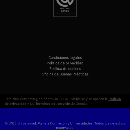
Condiciones legales
Política de privacidad
Política de cookies
Oficina de Buenas Prácticas
Este sitio está protegido por reCAPTCHA Enterprise y se aplican la
Política
de privacidad
y los
Términos del servicio
de Google.
© UNIE Universidad. Planeta Formación y Universidades. Todos los derechos
reservados.