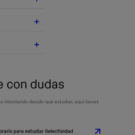
 escuchar
es también forma
 Lo importante es
 el principio.
 a nadie. Pero la
ce. Las clases,
ontrarás
ver dudas y
ia universitaria y
e con dudas
intentando decidir qué estudiar, aquí tienes
orario para estudiar Selectividad