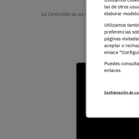
las de otros usu
elaborar modelos
La Centralita es un espacio colaborativo do
Utilizamos tamb
preferencias sob
Antes de 
páginas visitada
aceptar o rechaz
enlace “Configur
Puedes consulta
enlaces.
Configuración de co