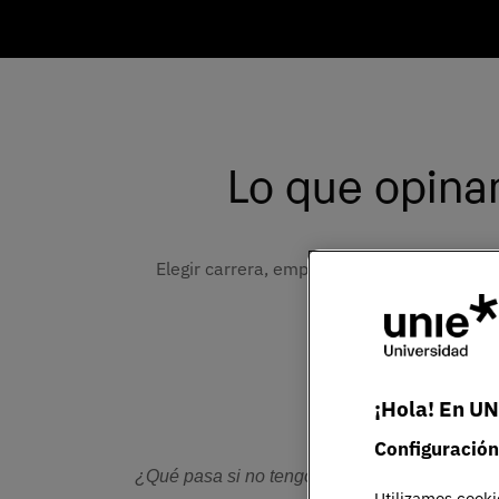
Lo que opinan
Elegir carrera, empezar la universidad o c
vetera
¡Hola! En UN
Configuración
¿Qué pasa si no tengo claro qué estudiar en 
Utilizamos cooki