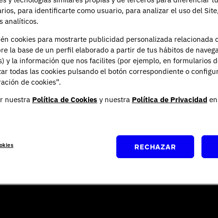
¿Cómo es estudiar en UNIE? 
arios, para identificarte como usuario, para analizar el uso del Sit
 analíticos.
nde las dudas se resuelven a través de la experiencia de quie
persona.
ién cookies para mostrarte publicidad personalizada relacionada 
re la base de un perfil elaborado a partir de tus hábitos de naveg
empezar la universidad, escucha a los estudiantes que ya est
s) y la información que nos facilites (por ejemplo, en formularios 
ar todas las cookies pulsando el botón correspondiente o configu
ación de cookies”.
r nuestra
Política de Cookies
y nuestra
Política de Privacidad
en 
okies
RECHAZAR