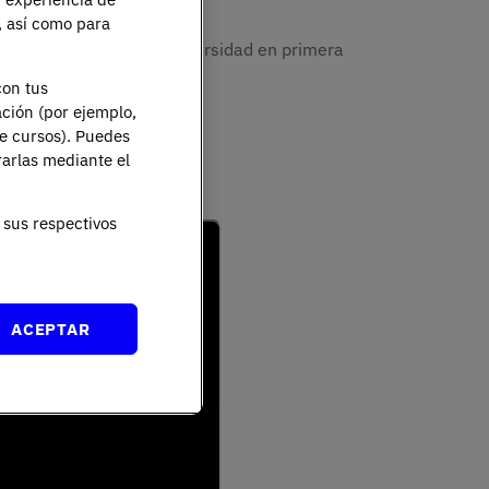
e, así como para
nes están viviendo la universidad en primera
con tus
ación (por ejemplo,
án dentro.
de cursos). Puedes
rarlas mediante el
sus respectivos
ACEPTAR