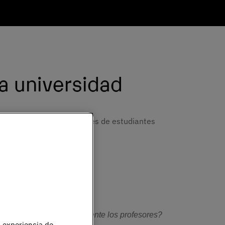
la universidad
 de UNIE, reunimos opiniones de estudiantes
l paso.
 amigos? ¿Cómo son realmente los profesores? 
u experiencia de