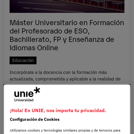
Máster Universitario en Formación
del Profesorado de ESO,
Bachillerato, FP y Enseñanza de
Idiomas Online
Educación
Incorpórate a la docencia con la formación más
actualizada, comprometida y aplicable a la realidad de
un centro educativo.
ONLINE
ESPAÑOL
1 AÑO
¡Hola! En UNIE, nos importa tu privacidad.
Configuración de Cookies
Utilizamos cookies y tecnologías similares propias y de terceros para