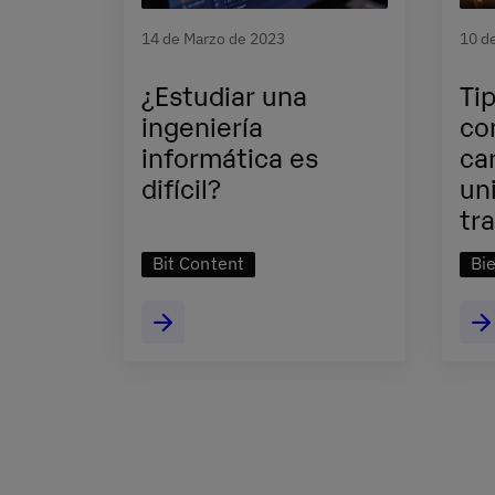
14 de Marzo de 2023
10 d
¿Estudiar una
Ti
ingeniería
co
informática es
ca
difícil?
un
tr
Bit Content
Bi