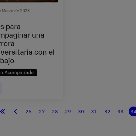
e Marzo de 2023
ps para
mpaginar una
rrera
iversitaria con el
abajo
en Acompañado
26
27
28
29
30
31
32
33
3
Primera
Página
Página
Página
Página
Página
Página
Página
Página
Página
P
página
anterior
a