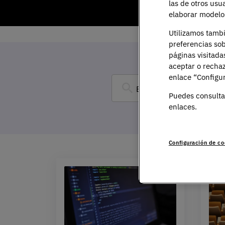
las de otros usu
elaborar modelos
Utilizamos tamb
preferencias sob
páginas visitada
aceptar o rechaz
enlace “Configur
Puedes consulta
enlaces.
Configuración de co