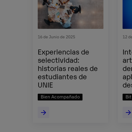
16 de Junio de 2025
12 d
Experiencias de
In
selectividad:
art
historias reales de
de
estudiantes de
ap
UNIE
de
Bien Acompañado
Bi