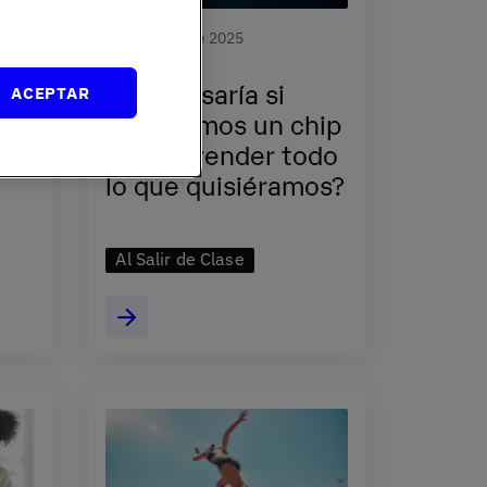
30 de Junio de 2025
¿Qué pasaría si
ACEPTAR
tuviésemos un chip
a
para aprender todo
lo que quisiéramos?
Al Salir de Clase