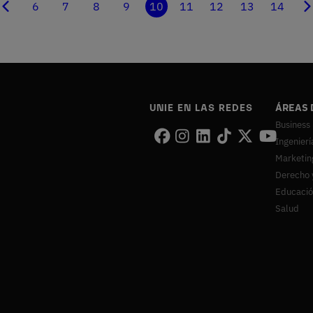
6
7
8
9
10
11
12
13
14
era
Página
Página
Página
Página
Página
Página
Página
Página
Página
Página
S
na
anterior
actual
p
UNIE EN LAS REDES
ÁREAS 
Business
Ingenierí
Marketin
Derecho 
Educaci
Salud