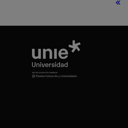
Prim
pági