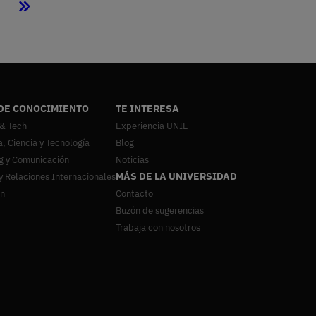
iguiente
Última
ágina
página
DE CONOCIMIENTO
TE INTERESA
 & Tech
Experiencia UNIE
a, Ciencia y Tecnología
Blog
g y Comunicación
Noticias
MÁS DE LA UNIVERSIDAD
y Relaciones Internacionales
ón
Contacto
Buzón de sugerencias
Trabaja con nosotros