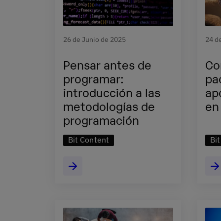
26 de Junio de 2025
24 d
Pensar antes de
Co
programar:
pa
introducción a las
ap
metodologías de
en
programación
Bit Content
Bi